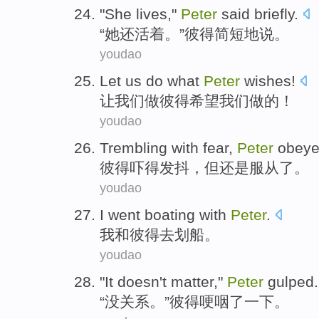
"
She
lives
,"
Peter
said
briefly
.
“
她
还活着
。”
彼得
简短地
说
。
youdao
Let
us
do what
Peter
wishes
!
让
我们
做
彼得
希望我们做的！
youdao
Trembling
with fear,
Peter
obey
彼得
吓得
发抖，但还是服从了。
youdao
I
went
boating
with
Peter
.
我
和
彼得
去
划船
。
youdao
"
It doesn't matter
,"
Peter
gulped
.
“
没关系
。”
彼得
哽咽了一下
。