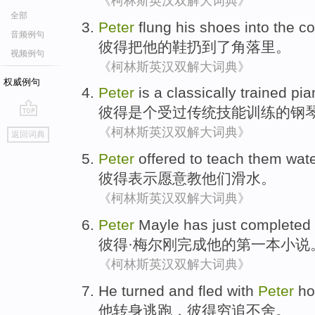
《柯林斯英汉双解大词典》
全部
Peter
flung
his
shoes
into the
co
音频例句
彼得
把
他
的
鞋
扔
到了
角落里
。
视频例句
《柯林斯英汉双解大词典》
权威例句
Peter
is a classically
trained
pia
彼得
是个
受过传统技能
训练
的钢
go
《柯林斯英汉双解大词典》
返回词典
top
Peter
offered to
teach
them
wate
彼得
表示
愿意
教
他们
滑水
。
《柯林斯英汉双解大词典》
Peter
Mayle
has just
completed
彼得
·
梅尔
刚
完成
他
的
第一
本小说
《柯林斯英汉双解大词典》
He
turned and
fled
with
Peter
ho
他
转身
逃跑
，
彼得
穷追不舍
。