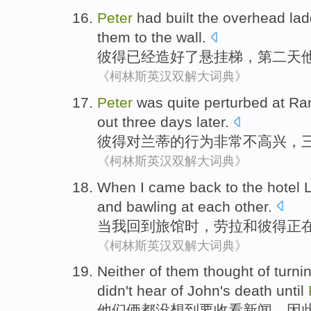
Peter
had
built
the
overhead
lad
them
to
the wall
.
彼得
已经
造好
了
悬挂
梯
，
第二
天
《柯林斯英汉双解大词典》
Peter
was
quite
perturbed at
Ra
out
three
days later
.
彼得
对兰
蒂
的
行为
非常
不高兴，
《柯林斯英汉双解大词典》
When
I
came back to
the hotel
and bawling
at
each other
.
当
我
回到
旅馆
时，
劳拉
和
彼得
正
《柯林斯英汉双解大词典》
Neither
of
them
thought
of turni
didn't
hear
of
John
's death
until
他们
俩都
没想到
要收看
新闻
。
因