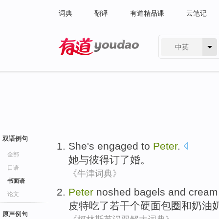
词典
翻译
有道精品课
云笔记
中英
有道 - 网易旗下搜索
双语例句
She
's engaged
to
Peter
.
全部
她
与彼得
订
了婚。
口语
《牛津词典》
书面语
Peter
noshed
bagels
and
cream
论文
皮特
吃了若干个硬
面包圈
和
奶油
原声例句