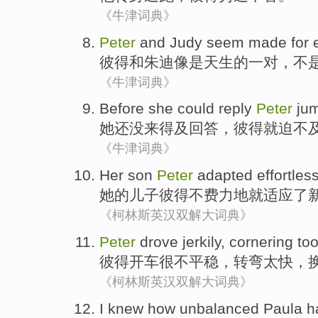
《牛津词典》
Peter
and
Judy
seem made
for
e
彼得
和
朱迪
像是
天生的
一对，不
《牛津词典》
Before
she
could
reply
Peter
ju
她
还
没来得及回答
，
彼得
就迫不
《牛津词典》
Her
son
Peter
adapted
effortles
她
的
儿子
彼得
不
费力
地就
适应
了
《柯林斯英汉双解大词典》
Peter
drove
jerkily
,
cornering
too
彼得
开车
很不平稳
，
转弯
太快
，
《柯林斯英汉双解大词典》
I
knew
how
unbalanced Paula h