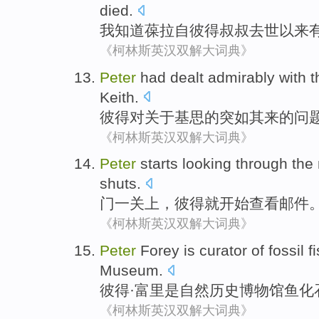
died
.
我
知道
葆拉
自
彼得
叔叔
去世
以来
《柯林斯英汉双解大词典》
Peter
had
dealt
admirably
with
t
Keith
.
彼得
对关于
基思
的
突如其来
的
问
《柯林斯英汉双解大词典》
Peter
starts
looking through
the
shuts
.
门
一关上
，
彼得
就
开始
查看
邮件
《柯林斯英汉双解大词典》
Peter
Forey
is
curator
of
fossil
f
Museum
.
彼得
·
富
里
是
自然
历史
博物馆
鱼
化
《柯林斯英汉双解大词典》