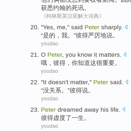
获悉
约翰
的
死讯
。
《柯林斯英汉双解大词典》
"
Yes
,
me
,"
said
Peter
sharply
.
“
是的
，
我
。”
彼得
严厉地
说
。
youdao
O
Peter
,
you
know
it
matters
.
哦
，
彼得
，
你
知道
这
很重要
。
youdao
"
It doesn't matter
,"
Peter
said
.
“
没关系
。”
彼得
说
。
youdao
Peter
dreamed away
his life
.
彼得
虚度
了
一生
。
youdao