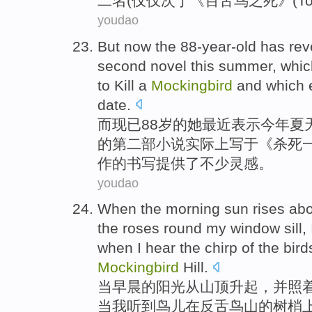
二名
(
仅仅
次于
《百舌鸟之
死
》(
T
youdao
But
now
the 88
-year-old
has
rev
second
novel
this summer
, whi
to Kill
a
Mockingbird
and which
date.
而
现已
88
岁
的
她
最近
表示
今年
夏
的第二部小说实际上
写
于《
杀死
作的书写提供了不少灵感。
youdao
When
the
morning
sun
rises ab
the
roses
round
my
window sill
,
when I
hear
the chirp
of
the
bird
Mockingbird
Hill.
当
早晨
的
阳光
从
山顶
升起
，
并
照
当
我
听到
鸟儿
在
反舌鸟山的
树梢