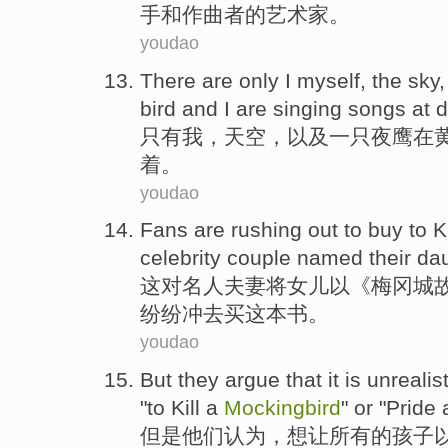
手
和
作曲者的
艺术家
。
youdao
There are only
I
myself,
the sky
bird
and I
are
singing songs
at
d
只有
我
，
天空
，
以及
一
只夜鹰
在
着。
youdao
Fans
are rushing
out
to
buy
to
Ki
celebrity
couple
named
their
da
这
对
名人
夫妻
将
女儿
以
《
梅冈
城
纷纷
冲
去
买
这本
书。
youdao
But
they
argue that
it
is
unrealis
"to
Kill
a
Mockingbird
"
or
"
Pride
但是
他们
认为
，
想
让
所有
的
孩子