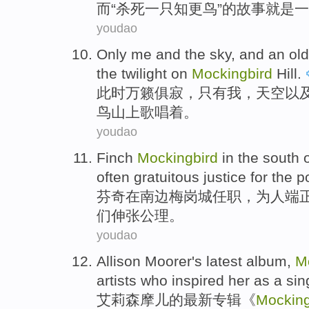
而
“
杀死
一
只知更鸟
”
的
故事
就是
一
youdao
Only
me
and
the sky
,
and
an
old
the
twilight
on
Mockingbird
Hill
.
此时万籁俱寂，
只有
我
，
天空
以
鸟
山上
歌唱
着。
youdao
Finch
Mockingbird
in
the south o
often
gratuitous
justice
for
the po
芬奇
在
南边梅岗
城任职，
为人
端
们伸张公理。
youdao
Allison Moorer
's
latest
album
,
M
artists who
inspired
her
as a
sin
艾莉森
摩儿
的
最新
专辑
《
Mocking