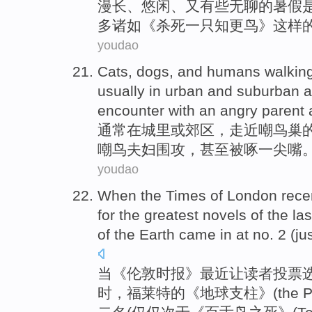
漫长
、
悠闲
、
又有些
无聊
的
暑假
多诸如《
杀死
一
只
知更鸟
》这样
youdao
Cats
,
dogs
,
and
humans
walkin
usually
in
urban
and
suburban a
encounter with
an angry
parent
通常
在
城里
或
郊区
，
走近
嘲
鸟巢
嘲鸟夫妇围攻，
甚至
被
啄
一
尖
嘴
youdao
When
the
Times
of
London
rece
for
the
greatest
novels
of the
las
of
the
Earth
came in at no.
2
(
ju
当
《
伦敦
时报
》
最近
让
读者
投票
时，
福莱
特
的
《
地球
支柱
》(
the
Pi