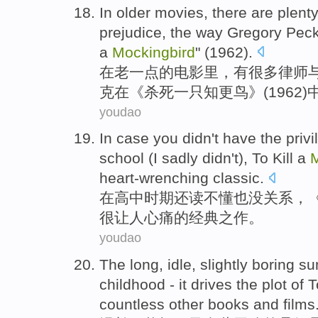
In
older
movies
,
there are
plenty
prejudice
, the way Gregory
Pec
a
Mockingbird
" (1962).
在
老一点
的
电影里
，
有
很多
律师
克
在《
杀死
一
只知更鸟》(1962
youdao
In
case you
didn
't
have the privi
school
(I sadly didn't), To
Kill
a
M
heart-wrenching
classic
.
在
高中
时期还
读
不
懂
也没关系
，
很让人
心痛
的
经典之作
。
youdao
The long
,
idle
,
slightly
boring
su
childhood
-
it
drives
the
plot of 
countless other
books
and
films