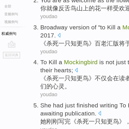
You
are
as
welcome
as
the
flow
全部
你
就
像
反舌鸟
山上
的
花
一样
受欢
音频例句
youdao
视频例句
Broadway
version
of "to
Kill
a
Mo
权威例句
2017.
《
杀死
一
只
知更鸟
》
百老汇
版
将
youdao
go
返回词典
top
To Kill
a
Mockingbird
is
not just
t
their
hearts
;
《
杀死
一
只
知更鸟
》
不仅
会
在
读
们
的
心灵
。
youdao
She
had just
finished
writing To
awaiting
publication
.
她
刚刚
写
完
《
杀死
一
只知更鸟
》