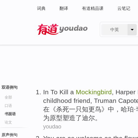
词典
翻译
有道精品课
云笔记
中英
有道 - 网易旗下搜索
双语例句
In
To
Kill
a
Mockingbird
, Harper
全部
childhood
friend
, Truman Capot
口语
在
《
杀死
一
只知更鸟》中，哈珀·
书面语
为原型塑造了迪尔。
论文
youdao
原声例句