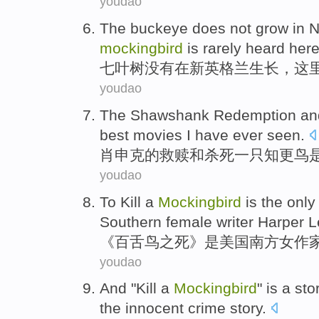
youdao
The buckeye
does not
grow
in
N
mockingbird
is
rarely
heard
her
七
叶树
没有
在
新
英格兰
生长
，这
youdao
The Shawshank
Redemption
an
best
movies
I have ever seen
.
肖申克
的
救赎
和
杀死
一
只知更鸟
youdao
To
Kill
a
Mockingbird
is
the only
Southern
female writer
Harper
L
《百
舌
鸟
之死
》
是
美国
南方
女作
youdao
And
"
Kill
a
Mockingbird
"
is
a
sto
the innocent
crime
story
.