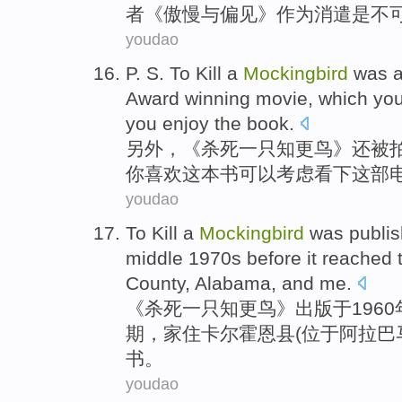
者
《
傲慢
与
偏见》
作为
消遣
是
不
youdao
P. S. To
Kill
a
Mockingbird
was
a
Award
winning
movie
, which
you
you
enjoy
the book
.
另外，《
杀死
一
只知更鸟》
还
被
你
喜欢
这本书
可以
考虑
看下
这部
youdao
To
Kill
a
Mockingbird
was
publi
middle
1970
s
before
it
reached
County
,
Alabama
, and
me
.
《
杀死
一
只
知更鸟
》
出版
于196
期
，
家住
卡尔霍恩
县
(位于阿拉巴
书。
youdao