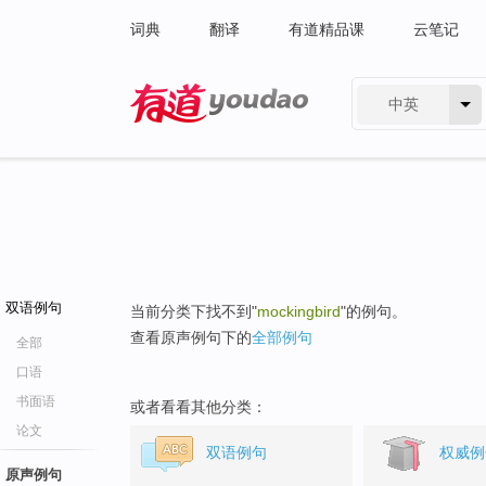
词典
翻译
有道精品课
云笔记
中英
有道 - 网易旗下搜索
双语例句
当前分类下找不到"
mockingbird
"的例句。
查看原声例句下的
全部例句
全部
口语
书面语
或者看看其他分类：
论文
双语例句
权威例
原声例句