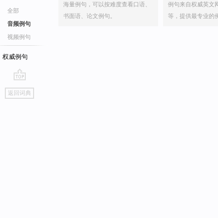
海量例句，可以按难度查看口语、
例句来自权威英文
全部
书面语、论文例句。
等，提供最专业的
音频例句
视频例句
权威例句
go
返回词典
top