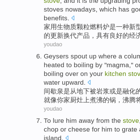
stove
, and it is the
upgrading
pr
stoves
nowadays
,
which has
go
benefits
.
家用
生物质
颗粒
燃料
炉
是
一
种
新
的
更新换代
产品
，
具有
良好
的
经
youdao
Geysers
spout up where a
colu
heated
to
boiling
by
"
magma
,"
o
boiling
over on
your
kitchen
sto
water upward.
间歇泉
是从
地下
被
岩浆
或是
融化
就像
你家
厨
灶上
煮沸
的
锅
，沸腾
youdao
To
lure
him
away from
the
stove
chop
or
cheese
for
him to
grate
island
.