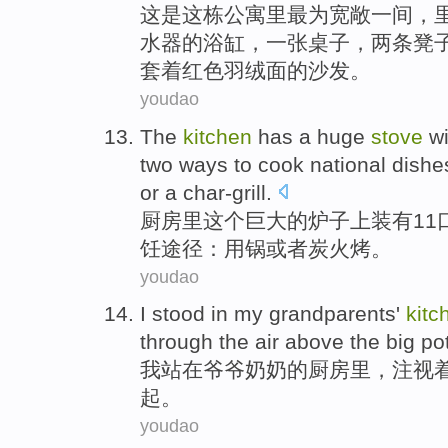
这
是
这栋
公寓
里最为
宽敞
一
间，
水器的浴缸，
一张桌子
，
两
条凳
套
着
红色
羽绒面的
沙发
。
youdao
The
kitchen
has a
huge
stove
wi
two
ways
to
cook
national dishe
or
a
char-grill
.
厨房
里这个
巨大的
炉子
上装有
11
饪
途径
：
用
锅
或者
炭火烤。
youdao
I stood
in
my grandparents
'
kitc
through
the air above
the
big po
我站
在
爷爷
奶奶的
厨房里
，
注视
起。
youdao