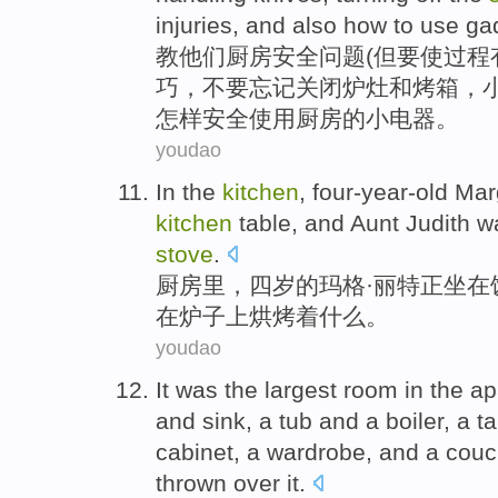
injuries
,
and
also
how to
use
ga
教
他们
厨房
安全
问题(
但
要
使
过程
巧，不要忘记
关闭
炉灶
和
烤箱
，
怎样
安全
使用
厨房的
小电器
。
youdao
In the
kitchen
,
four-year-old
Mar
kitchen
table
, and
Aunt
Judith
w
stove
.
厨房里
，
四
岁的
玛
格·丽特正坐在
在
炉子
上
烘烤着
什么
。
youdao
It
was
the largest
room
in the
ap
and
sink
,
a tub
and a boiler, a
ta
cabinet
,
a
wardrobe
, and a
couc
thrown over it
.