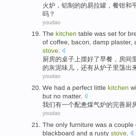
火炉，
铝制
的的
易拉罐
，餐
钳
和
吗？
youdao
The
kitchen
table
was set
for
br
of
coffee
,
bacon
, damp
plaster
,
stove
.
厨房
的
桌子上
摆好
了
早餐
，房间
的
灰泥味儿
，
还有
从
炉子里荡出
youdao
We
had
a
perfect
little
kitchen
wi
but
no matter
.
我们
有
一个
配惫
煤气炉
的完善
厨
youdao
The only
furniture
was
a
couple
blackboard
and
a
rusty
stove
.