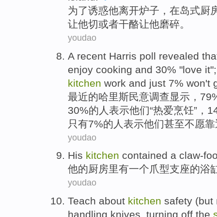
为了
诱惑
他
离开
炉子
，
在
岛
式
厨
让
他
切
或者
干酪
让他
磨碎
。
youdao
A recent
Harris
poll
revealed
tha
enjoy
cooking
and 30% "
love
it
kitchen
work and
just
7%
won't
最近
的
哈里斯
民意调查
显示
，79
30%的人表示他们“
热爱
烹饪”，1
只有
7%的人表示他们甚至
不
愿
靠
youdao
His
kitchen
contained
a
claw-foo
他
的
厨房里
有
一
个
爪型支座
的
浴
youdao
Teach about
kitchen
safety
(
but
handling knives
,
turning off
the