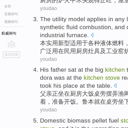
厨房
的
炉火
中
木头
烧得
正旺，屋
全部
youdao
音频例句
The utility
model
applies
in
any
视频例句
synthetic
fluid
combustion
, and
权威例句
industrial
furnace
.
本
实用新型
适用
于
各种
液体
燃料
广泛用在
民用
厨房灶具及工业窑
go
返回词典
top
youdao
His father
sat at
the
big
kitchen
dora was
at
the
kitchen
stove
re
took his place
at the
table
.
父亲
正
坐在
厨房
大
饭桌
旁摆弄
渔
着，
准备开饭
。
鲁本
就在
桌旁
坐
youdao
Domestic
biomass
pellet
fuel
st