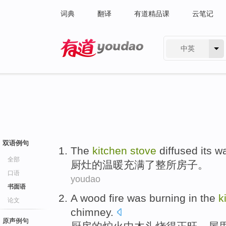
词典
翻译
有道精品课
云笔记
中英
有道 - 网易旗下搜索
双语例句
The
kitchen
stove
diffused its
w
全部
厨
灶
的
温暖充满
了整
所
房子。
口语
youdao
书面语
A
wood
fire was
burning
in
the
k
论文
chimney
.
原声例句