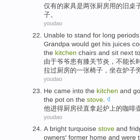
仅有
的
家具
是
两张
厨房用
的
旧
桌
子
。
youdao
Unable to
stand
for long periods
Grandpa
would
get
his
juices
co
the
kitchen
chairs
and
sit
next
t
由于
爷爷
患有
膝
关节炎
，
不能
长
拉
过
厨房
的
一张椅子
，
坐在
炉子
youdao
He
came into
the
kitchen
and
go
the
pot
on
the
stove
.
他
进
得
厨房
径直
拿起
炉
上
的
咖啡
youdao
A
bright
turquoise
stove
and
fri
owners'
former
home
and
were