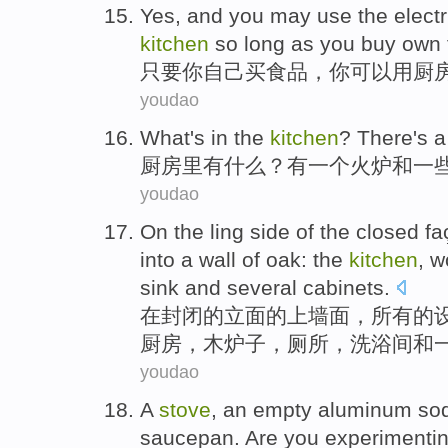
Yes, and
you
may
use
the elect
kitchen
so long as
you
buy
own
只要
你
自己
买
食品
，你
可以
用
厨
youdao
What
's in
the
kitchen
?
There
's
a
厨房
里
有什么
？
有
一个
火炉
和
一
youdao
On
the
ling
side
of
the
closed
fa
into
a
wall
of
oak
:
the
kitchen
,
w
sink
and
several
cabinets
.
在
封闭
的
立面
的
上
墙面
，
所有
的
厨房
，
木
炉子
，
厕所
，
洗浴间
和
youdao
A
stove
,
an empty aluminum
so
saucepan
.
Are
you
experimentin