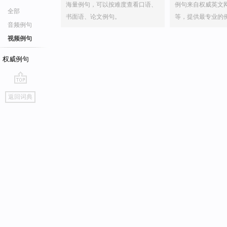
海量例句，可以按难度查看口语、
例句来自权威英文
全部
书面语、论文例句。
等，提供最专业的
音频例句
视频例句
权威例句
go
返回词典
top