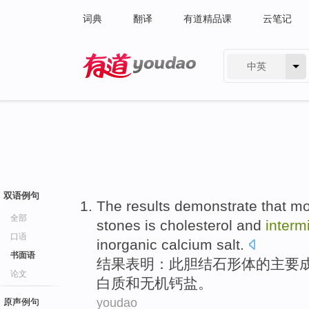
词典
翻译
有道精品课
云笔记
中英
有道 - 网易旗下搜索
双语例句
The results
demonstrate that
mo
全部
stones
is
cholesterol
and
interm
口语
inorganic
calcium
salt
.
书面语
结果
表明
：
此
胆结石
形体
的
主要
论文
白质
和
无机
钙
盐。
youdao
原声例句