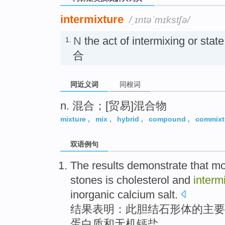
intermixture
/ˌɪntəˈmɪkstʃə/
N
the act of intermixing or stat
1.
合
同近义词
同根词
n. 混合；[贸易]混合物
mixture
,
mix
,
hybrid
,
compound
,
commixt
双语例句
The results
demonstrate that
mo
stones
is
cholesterol
and
interm
inorganic
calcium
salt
.
结果
表明
：
此
胆结石
形体
的
主要
蛋白质
和
无机
钙
盐。