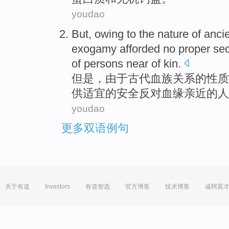
youdao
But
,
owing to
the
nature
of
anci
exogamy afforded
no
proper
sec
of persons
near
of
kin
.
但是
，
由于
古代
血族关系
的
性质
供
适宜的
安全
反对
血缘
亲近
的人
youdao
更多双语例句
关于有道
Investors
有道智选
官方博客
技术博客
诚聘英