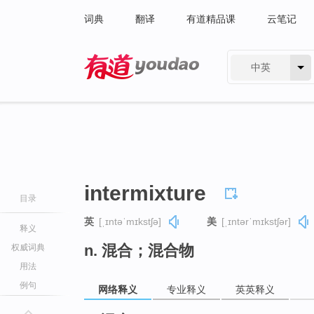
词典
翻译
有道精品课
云笔记
中英
有道 - 网易旗下搜索
intermixture
目录
英
[ˌɪntəˈmɪkstʃə]
美
[ˌɪntərˈmɪkstʃər]
释义
n. 混合；混合物
权威词典
用法
例句
网络释义
专业释义
英英释义