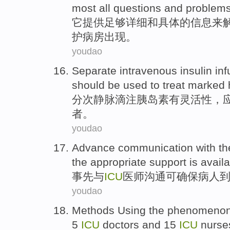
most
all
questions
and
problem
它
提供
足够
详细
和
具体
的
信息
来
护病房
出现
。
youdao
Separate
intravenous
insulin in
should be
used to
treat
marked
分
次静脉滴注
胰岛素
有
灵活性
，
者
。
youdao
Advance
communication
with
t
the
appropriate
support
is
avail
事先
与
ICU
医师
沟通
可
确保
病人
youdao
Methods
Using the
phenomeno
5
ICU
doctors
and
15
ICU
nurse