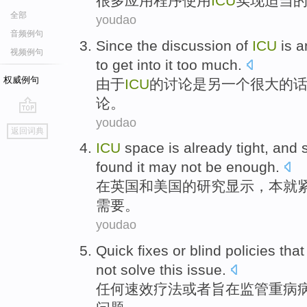
很多
应用程序
使用
ICU
实现
适当
全部
youdao
音频例句
Since
the
discussion
of
ICU
is
a
视频例句
to
get into it too much
.
权威例句
由于
ICU
的
讨论
是
另一个
很大
的
论。
youdao
go
返回词典
top
ICU
space is already
tight
, and
found
it may
not be
enough
.
在
英国
和
美国
的
研究
显示
，本就
需要。
youdao
Quick fixes
or
blind
policies
tha
not
solve
this
issue
.
任何
速效
疗法
或者
旨在
监管
重病