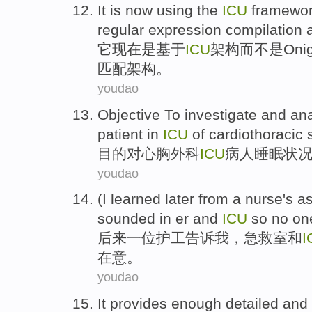
It
is
now
using the
ICU
framewo
regular
expression
compilation
它
现在
是
基于
ICU
架构
而不是Onig
匹配
架构。
youdao
Objective To
investigate
and
an
patient
in
ICU
of
cardiothoracic
目的
对心
胸外科
ICU
病人
睡眠
状
youdao
(
I
learned
later
from
a
nurse's as
sounded
in
er
and
ICU
so
no
on
后来
一位
护工
告诉
我
，
急救室
和
I
在意
。
youdao
It
provides
enough
detailed
and