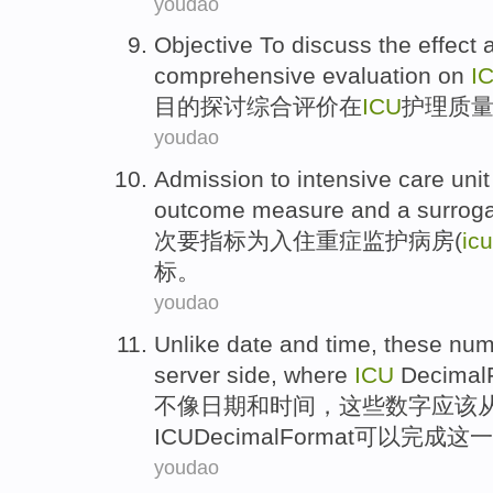
youdao
Objective
To discuss
the
effect
comprehensive
evaluation
on
I
目的
探讨
综合
评价
在
ICU
护理
质
youdao
Admission
to
intensive
care unit
outcome measure
and
a surrog
次要
指标
为
入住
重症
监护
病房(
icu
标。
youdao
Unlike
date
and
time
,
these
num
server
side
, where
ICU
Decimal
不像
日期
和
时间
，
这些
数字
应该
ICUDecimalFormat
可以
完成
这
一
youdao