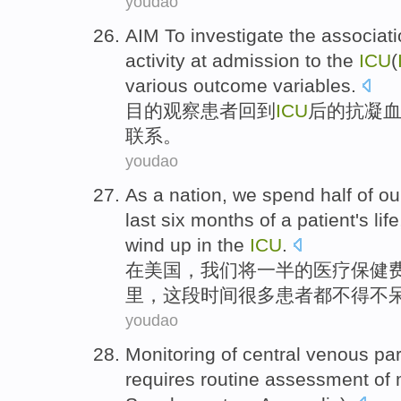
youdao
AIM To
investigate
the
associat
activity
at admission to the
ICU
(
various
outcome
variables.
目的
观察
患者回到
ICU
后
的
抗凝
联系
。
youdao
As
a
nation
,
we
spend
half
of
ou
last
six
months
of
a patient's lif
wind up
in
the
ICU
.
在
美国
，
我们
将
一半
的
医疗
保健
里
，这
段时间
很多
患者
都不得不
youdao
Monitoring
of
central
venous
par
requires
routine
assessment
of 