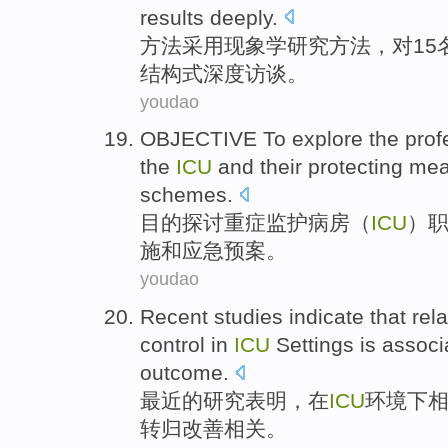
results
deeply
.
方法
采用
现象学
研究
方法
，
对
15
结构式
深度
访谈
。
youdao
OBJECTIVE
To explore
the
prof
the
ICU
and
their protecting
mea
schemes.
目的
探讨
重症监护病房（
ICU
）
施
和
应急
预案。
youdao
Recent
studies
indicate that
rela
control
in
ICU
Settings
is
associ
outcome
.
最近
的
研究
表明
，
在
ICU
环境下
转归
改善
相关
。