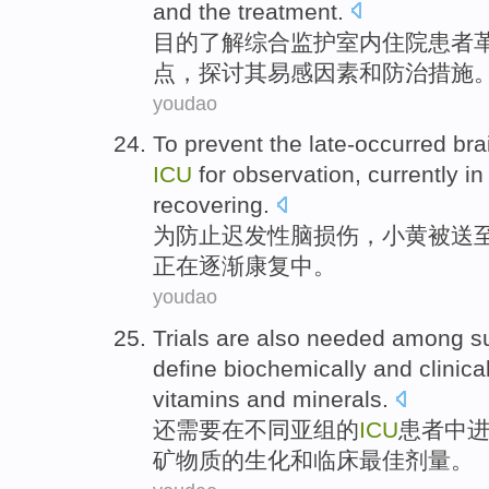
and
the
treatment
.
目的
了解
综合
监护
室内住院患者
点
，
探讨
其
易感
因素
和
防治措施
youdao
To
prevent
the
late-occurred
bra
ICU
for
observation
,
currently in
recovering
.
为
防止
迟发
性
脑
损伤
，小黄
被
送
正在
逐渐
康复中
。
youdao
Trials
are also
needed
among
s
define
biochemically
and
clinica
vitamins
and
minerals
.
还
需要
在
不同亚组
的
ICU
患者
中
矿物质
的
生化
和
临床
最佳
剂量
。