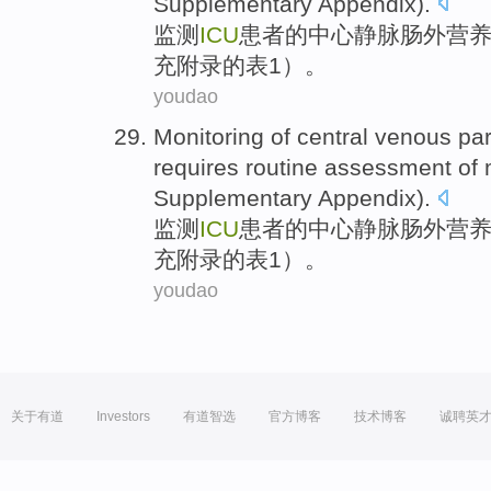
Supplementary
Appendix
).
监测
ICU
患者
的
中心
静脉
肠外
营
充
附录
的
表
1
）。
youdao
Monitoring
of
central
venous
par
requires
routine
assessment
of 
Supplementary
Appendix
).
监测
ICU
患者
的
中心
静脉
肠外
营
充
附录
的
表
1
）。
youdao
关于有道
Investors
有道智选
官方博客
技术博客
诚聘英