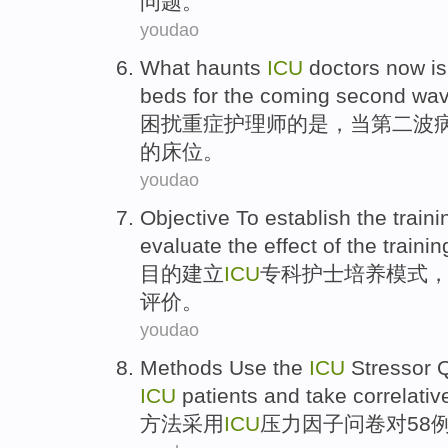
问题
。
youdao
What haunts
ICU
doctors
now
is
beds for
the
coming
second
wa
困扰
重症
护理师的
是
，当
第二
波
的
床位
。
youdao
Objective To
establish
the
traini
evaluate
the effect
of the
trainin
目的
建立
ICU
专科
护士
培养
模式
评价
。
youdao
Methods
Use the
ICU
Stressor
Q
ICU
patients
and take correlative 
方法
采用
ICU
压力因子
问卷
对
58