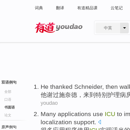
词典
翻译
有道精品课
云笔记
中英
有道 - 网易旗下搜索
双语例句
He
thanked
Schneider
, then
wal
全部
他
谢过
施奈德
，
来到
特别
护理
病
口语
youdao
书面语
Many
applications
use
ICU
to
i
论文
localization
support
.
原声例句