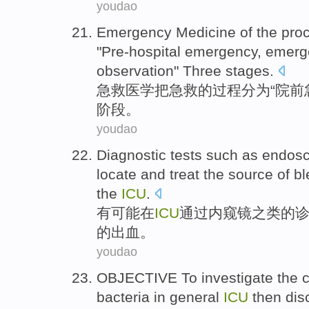
youdao
Emergency
Medicine
of the
pro
"
Pre-hospital
emergency
, emer
observation
"
Three
stages
.
急救
医学
把
急救
的
过程
分为
“
院前
阶段。
youdao
Diagnostic
tests
such as endos
locate
and
treat
the source
of
bl
the
ICU
.
有
可能
在
ICU
通过内窥镜
之类
的
的
出血
。
youdao
OBJECTIVE To
investigate
the
c
bacteria in
general
ICU
then dis