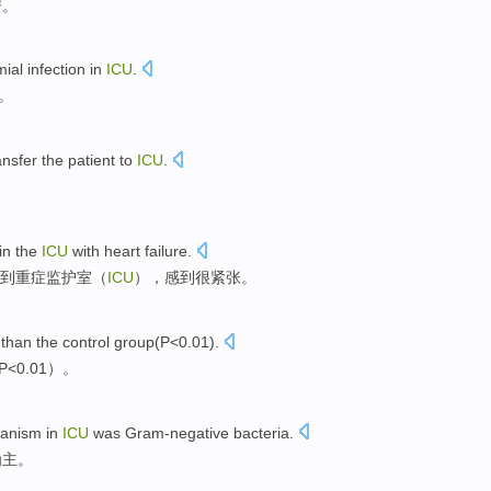
房
。
mial
infection
in
ICU
.
。
ansfer
the patient
to
ICU
.
in the
ICU
with
heart failure
.
到
重症
监护室（
ICU
），感到很
紧张
。
than
the control group
(
P
<0.01).
<0.01）。
anism in
ICU
was
Gram-negative
bacteria
.
为主。