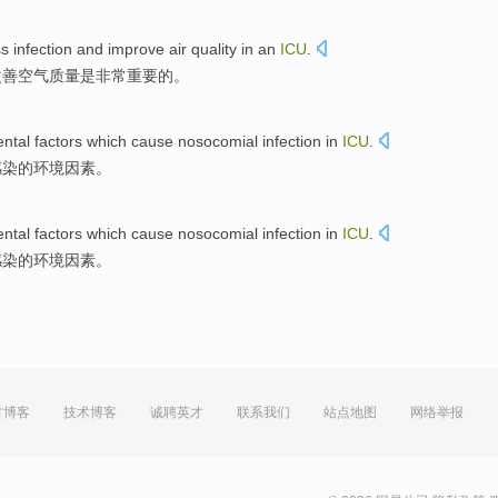
ss
infection
and
improve
air
quality
in an
ICU
.
改善
空气
质量
是
非常
重要
的。
ntal
factors
which cause
nosocomial
infection
in
ICU
.
感染
的
环境
因素
。
ntal
factors
which cause
nosocomial
infection
in
ICU
.
感染
的
环境
因素
。
方博客
技术博客
诚聘英才
联系我们
站点地图
网络举报