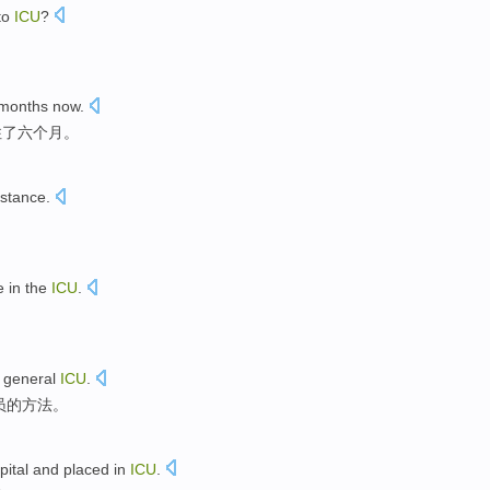
to
ICU
?
months
now
.
住
了
六
个月
。
istance
.
e
in the
ICU
.
general
ICU
.
员
的方法。
pital
and
placed
in
ICU
.