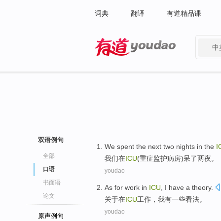
词典
翻译
有道精品课
中
有道 - 网易旗下搜索
双语例句
We
spent
the next
two
nights
in
the
I
全部
我们
在
ICU
(重症监护病房)
呆
了
两
夜
。
口语
youdao
书面语
As for
work
in
ICU
,
I
have
a theory.
论文
关于
在
ICU
工作
，
我
有
一些看法。
youdao
原声例句