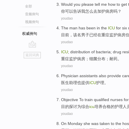
Would
you
please tell
me
how to
get 
全部
你
可以
告诉
我
怎么
去加护病房吗？
音频例句
youdao
视频例句
The
man
has been
in
the
ICU
for
six
权威例句
目前
，
该
名男子
已经
在
重症
监护病房
youdao
go
ICU
;
distribution
of
bacteria
;
drug
res
返回词典
top
重症监护病房
；
细菌
分布
；
耐
药
。
youdao
Physician
assistants
also
provide
car
医生
助理
也
提供
ICU
护理
。
youdao
Objective
To
train
qualified
nurses
for
目的
探讨
为
综合
icu
培养
合格的
护理人
youdao
On Monday
she was
taken to
the
hos