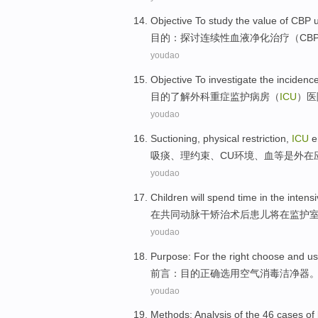
Objective
To study
the
value
of
CBP
u
目的：
探讨
连续性血液净化治疗
（CB
youdao
Objective To
investigate
the
incidenc
目的
了解
外科
重症监护病房（
ICU
）
医
youdao
Suctioning
, physical
restriction
,
ICU
e
吸
痰、理
约束
、
CU
环境
、血等
是
外在
youdao
Children
will
spend
time
in the
intensi
在
共同动脉
干
矫治
术后
患儿
将
在
监护
youdao
Purpose
: For the
right
choose
and us
前言
：目的
正确
选用
空气
消毒
洁净器
youdao
Methods
:
Analysis
of
the
46
cases
of