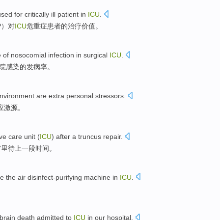
sed
for
critically
ill
patient
in
ICU
.
P）
对
ICU
危重症
患者
的
治疗
价值
。
e
of
nosocomial
infection
in
surgical
ICU
.
院
感染
的
发病率
。
nvironment
are
extra personal
stressors
.
应激源
。
ve care unit (
ICU
)
after
a truncus
repair.
室
里
待上
一段时间
。
e the
air
disinfect-purifying
machine in
ICU
.
。
brain
death
admitted
to
ICU
in our hospital.