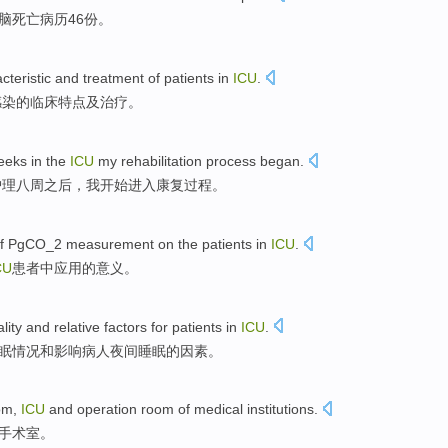
脑
死亡
病历
46份
。
cteristic
and
treatment
of
patients
in
ICU
.
感染
的
临床
特点
及
治疗
。
eeks
in
the
ICU
my
rehabilitation
process
began
.
护理
八
周之后
，
我
开始进入
康复
过程
。
f
PgCO_2
measurement
on
the
patients
in
ICU
.
CU
患者
中
应用
的
意义
。
lity
and
relative
factors
for
patients
in
ICU
.
眠
情况
和
影响
病人夜间睡眠
的
因素。
om
,
ICU
and
operation
room
of
medical
institutions
.
手术室
。