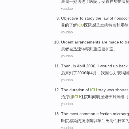
星期一
她
送
进
了
医院
，
安置
在
加护病
youdao
Objective
To study
the
law of nosoco
目的
了解
ICU
医院
感染
发病特点和
规律
youdao
Urgent arrangements
are
made to
tr
患者
被
迅速
转移
到
重症
监护室。
youdao
Then
, in
April
2006,
I
wound
up back
后来
到了2006年
4
月，
我
因心力衰竭
回
youdao
The duration
of
ICU
stay
was shorter
治疗
组
ICU
住院时间
明显
短于对照组（P
youdao
The most common
infection
microorg
医院
感染
的
病原菌以革兰氏阴性
杆菌
youdao