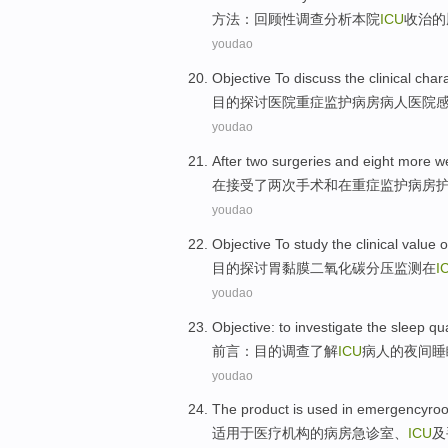
方法
：回顾性调查
分析
本院
ICU
收治
的
youdao
Objective
To discuss
the
clinical
chara
目的
探讨
医院
重症
监护病房
病人
医院
youdao
After
two
surgeries
and
eight
more
w
在
接受了
两
次
手术
和
在
重症
监护病房
youdao
Objective
To study
the clinical
value
o
目的
探讨
胃黏膜二氧化碳分压
监测
在
I
youdao
Objective
:
to investigate
the
sleep
qua
前言
：
目的
调查了解
ICU
病人
的夜间
睡
youdao
The product is
used
in emergencyro
适用
于
医疗
机构
的
病房急诊室、
ICU
及