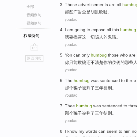
Those
advertisements
are
all
humbu
全部
那些
广告
全
是
胡乱吹嘘。
音频例句
youdao
视频例句
I am
going to
expose
all
this
humbug
权威例句
我
要
揭露
这
一切
骗人的鬼话。
youdao
go
Yon
can only
humbug
those
who
are
返回词典
top
你
只能
欺骗还
不
清楚
你
的
伎俩
的
那些
youdao
The
humbug
was sentenced
to
three
那个
骗子
被
判
了三
年徒刑。
youdao
Thee
humbug
was sentenced
to
thre
那个
骗子
被
判
了三
年徒刑。
youdao
I
know
my
words can
seem
to
him
no