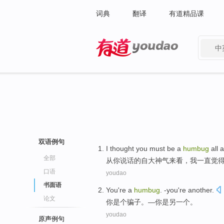
词典
翻译
有道精品课
中
有道 - 网易旗下搜索
双语例句
I
thought
you
must
be a
humbug
all 
全部
从
你
说话的
自大
神气来看，
我
一直
觉
口语
youdao
书面语
You
're a
humbug
.
-you
're
another
.
论文
你
是个
骗子。—
你
是
另一个。
youdao
原声例句