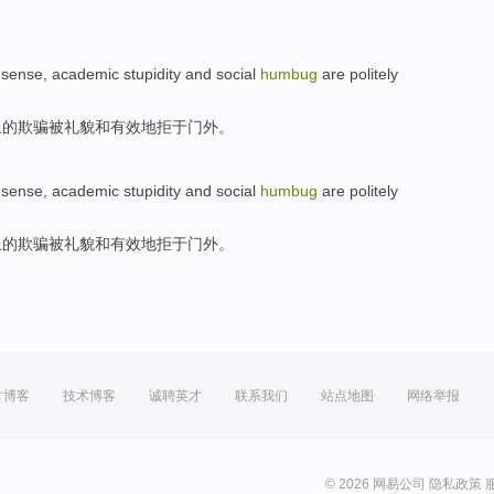
nsense,
academic
stupidity
and
social
humbug
are
politely
上的
欺骗
被
礼貌
和
有效地
拒于门外。
nsense,
academic
stupidity
and
social
humbug
are
politely
上的
欺骗
被
礼貌
和
有效地
拒于门外。
方博客
技术博客
诚聘英才
联系我们
站点地图
网络举报
© 2026 网易公司
隐私政策