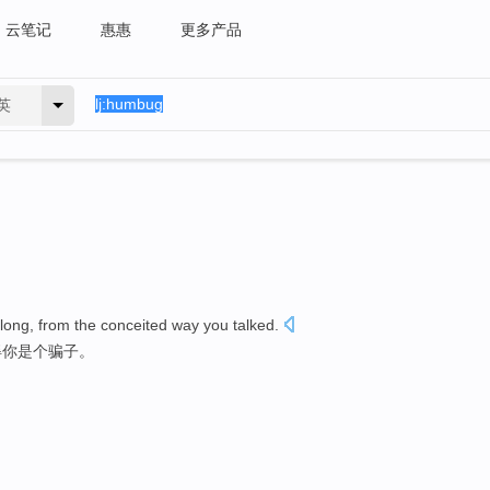
云笔记
惠惠
更多产品
英
along
,
from
the
conceited
way
you
talked.
得
你
是个
骗子。