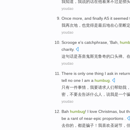
我
知道
，
我
说
的话在
他
看来
不过
是
彻
youdao
Once more
, and
finally
AS it
seemed
我
再次
地，
也
觉得是
最后
地
在
心里
断
youdao
Scrooge
e's catchphrase, 'Bah,
humb
charity
.
这句话
是
吝啬鬼
斯克鲁奇的口头禅。
youdao
There is only
one
thing
I
ask
in
return
tell
no
one
I
am
a
humbug
.
只有
一
件事情
，
我
要请求
人们
帮助
我
密
，不要去
告诉
什么
人
，说我
是
一
个
youdao
Bah
humbug
!
I
love
Christmas
,
but
t
be
a rant of near-epic
proportions
.
去
你的，都
是
骗子
！
我
喜欢
圣诞节
，