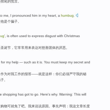
头彻尾
的慌言。
to
me
, I pronounced
him
in
my heart
,
a
humbug
.
定
他
是个
骗子。
ug
',
is
often
used to
express
disgust
with
Christmas
在
圣诞节
，它
常常
用来
表达
对慈善团体的
厌恶
。
for
my
help
—
such
as
it
is
.
You
must
keep
my
secret
and
，
作为
对我工作的
报答
——
就是
这样
：
你们
必须
严守
我的
秘
骗子
。
he
shopping
has
got
to go
.
Here
's
why
.
Warning
:
This
will
但
购物可
就
免了
吧。
我
来说
说
原因
。
事先声明
：我
这
文章长度