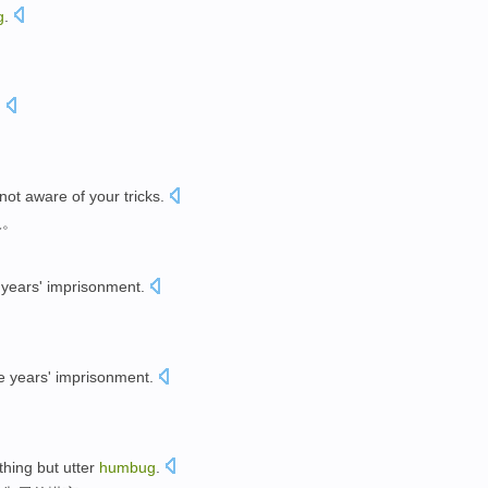
g
.
.
not
aware
of
your
tricks
.
人
。
years
' imprisonment
.
e
years
' imprisonment
.
thing
but
utter
humbug
.