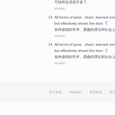
可快
和史诗差不多了
。
youdao
All forms
of
pose ,
sham
, learned no
but
effectively
shown the
door
.
各种
虚假
的
学术
、
愚蠢
的理论
和
社会
youdao
All forms
of
pose ,
sham
, learned no
but
effectively
shown the
door
.
各种
虚假
的
学术
、
愚蠢
的理论
和
社会
youdao
关于有道
Investors
有道智选
官