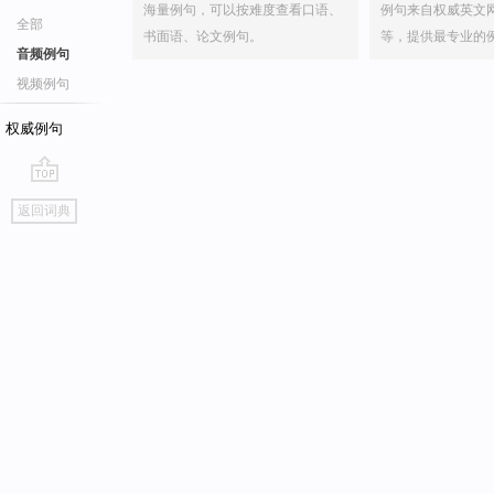
海量例句，可以按难度查看口语、
例句来自权威英文
全部
书面语、论文例句。
等，提供最专业的
音频例句
视频例句
权威例句
go
返回词典
top