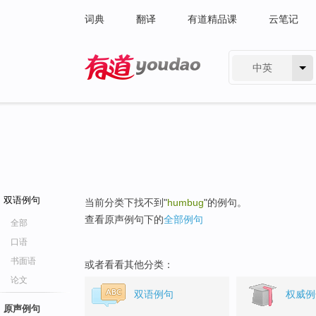
词典
翻译
有道精品课
云笔记
中英
有道 - 网易旗下搜索
双语例句
当前分类下找不到"
humbug
"的例句。
查看原声例句下的
全部例句
全部
口语
书面语
或者看看其他分类：
论文
双语例句
权威例
原声例句