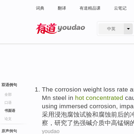
词典
翻译
有道精品课
云笔记
中英
有道 - 网易旗下搜索
双语例句
The
corrosion
weight loss
rate
a
全部
Mn
steel in
hot
concentrated
cau
口语
using
immersed
corrosion
,
impa
书面语
采用
浸泡
腐蚀
试验
和
腐蚀前后的
论文
察，
研究了
热
强碱
介质中高
锰钢
youdao
原声例句