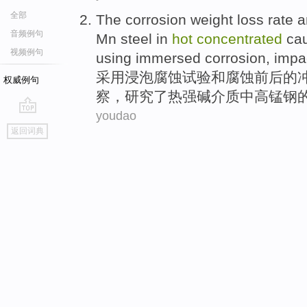
全部
The
corrosion
weight loss
rate
a
音频例句
Mn
steel in
hot
concentrated
cau
视频例句
using
immersed
corrosion
,
impa
采用
浸泡
腐蚀
试验
和
腐蚀前后的
权威例句
察，
研究了
热
强碱
介质中高
锰钢
youdao
go
返回词典
top