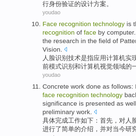
行
身份
验证
的
设计方案
。
youdao
Face
recognition
technology
is
recognition
of
face
by computer
the research in
the
field
of
Patte
Vision.
人脸
识别
技术
是
指
应用
计算机
实
前
模式
识别
和
计算机视觉
领域
的
youdao
Concrete
work done
as
follows
:
face
recognition
technology
bac
significance
is presented as wel
preliminary work.
具体
完成
工作
如下
：
首先
，
对
人
进行了
简单
的
介绍
，并对当今
研