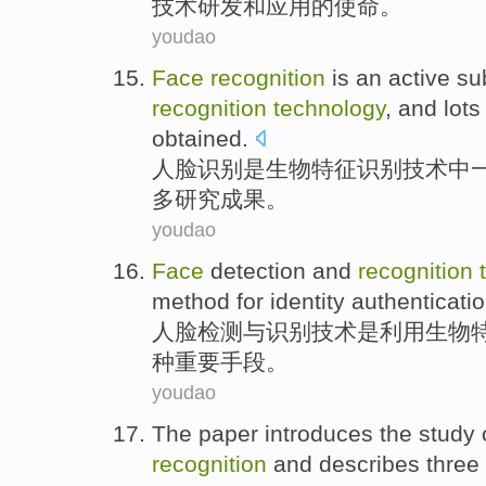
技术
研发
和
应用
的
使命
。
youdao
Face
recognition
is
an
active
su
recognition
technology
, and
lots
obtained
.
人脸
识别
是
生物
特征识别
技术
中
多
研究成果
。
youdao
Face
detection
and
recognition
method
for
identity
authenticati
人脸
检测
与
识别
技术
是
利用
生物
种
重要
手段
。
youdao
The paper
introduces
the
study
recognition
and
describes
three