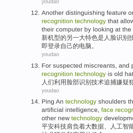
youdao
Another
distinguishing feature
o
recognition
technology
that
allo
their
computer
by
looking at
the
新
机型
的
另一
大
特色
是
人脸
识别
即
登录
自己
的
电脑
。
youdao
For
suspected
miscreants, and
recognition
technology
is
old ha
人们
利用
脸部
识别
技术
追捕
嫌疑
youdao
Ping An
technology
shoulders
t
artificial
intelligence
,
face
recogn
other
new
technology
developm
平安
科技
肩负着
大
数据
、
人工
智