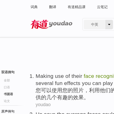
词典
翻译
有道精品课
云笔记
中英
有道 - 网易旗下搜索
双语例句
Making use
of
their
face
recogni
全部
several
fun
effects
you
can
play
口语
您
可以
使用
您
的
照片
，
利用
他们
书面语
供
的
几个
有趣
的
效果
。
论文
youdao
原声例句