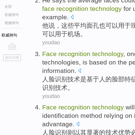
He
says
the
average
faces
coul
全部
face
recognition
technology
for 
音频例句
example.
视频例句
他
说
，
这些
平均
面孔
也
可以
用于
可以用于
机场
。
权威例句
youdao
Face
recognition
technology
,
on
go
返回词典
top
technologies
,
is
based on
the
p
information
.
人脸
识别
技术
是
基于
人
的
脸部
特
识别
技术
。
youdao
Face
recognition
technology
wil
identification method
relying on
advantage
.
人脸
识别
则
以
其
显著的
技术
优势