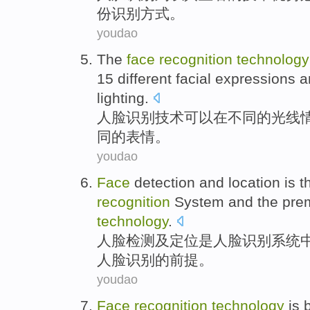
份识别
方式
。
youdao
The
face
recognition
technology
15
different
facial expressions
an
lighting
.
人脸
识别
技术
可以
在
不同
的光线
同
的
表情
。
youdao
Face
detection
and
location
is
t
recognition
System
and the
pre
technology
.
人脸
检测
及
定位
是
人脸
识别
系统
人脸识别的
前提
。
youdao
Face
recognition
technology
is