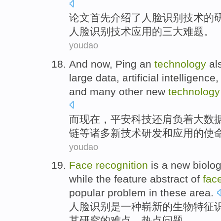
论文
首先
介绍
了
人脸
识别
技术
的
人脸识别技术应用
的
三
大
难题
。
youdao
And
now
,
Ping an
technology
al
large
data
,
artificial
intelligence
and
many other
new
technology
而
现在
，
平安
科技
还
肩负着
大
数
链
等
诸多
新
技术
研发
和
应用
的
使
youdao
Face
recognition
is
a
new
biolog
while the
feature
abstract
of
fac
popular
problem
in these area.
人脸
识别
是
一种
崭新
的
生物
特征
其研究的
难点
、
热点
问题
。