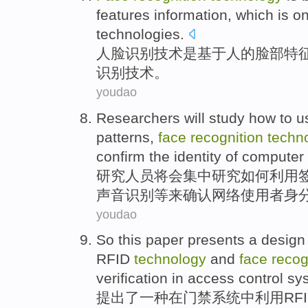
features
information
,
which
is
o
technologies
.
人脸
识别
技术
是
基于
人
的
脸部
特
识别
技术
。
youdao
Researchers
will
study
how to
u
patterns
,
face
recognition
techn
confirm the
identity
of
computer
研究人员
将会
集中
研究
如何
利用
声音
识别
等
来
确认
网络
使用者
身
youdao
So this paper presents
a
design
RFID
technology
and
face
recog
verification
in
access control
sy
提出
了
一
种在
门禁
系统
中
利用
RF