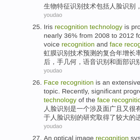
生物特征识别技术
包括
人脸
识别
youdao
Iris
recognition
technology
is
pr
nearly
36% from 2008 to 2012
f
voice
recognition
and
face
recog
虹膜
识别
技术
预测
的
复合年
增长
后
，
手
几何
，
语音
识别
和
面部
识
youdao
Face
recognition
is
an
extensiv
topic.
Recently
,
significant
prog
technology
of the
face
recogniti
人脸
识别
是
一个
涉及面广
且
又很
于人脸识别的研究
取得
了
较大
的
youdao
An optical
image
recognition
sy