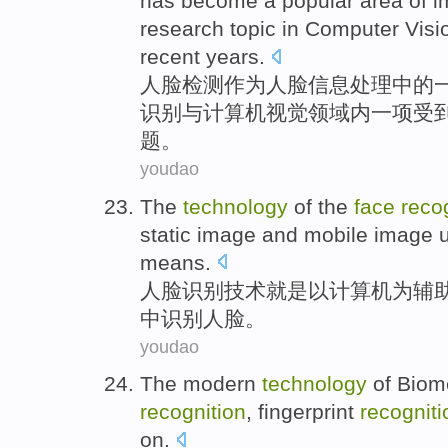
has
become
a
popular
area
of
i
research topic
in
Computer
Visi
recent
years
.
人脸
检测
作为
人脸
信息
处理
中的
识别
与
计算机
视觉
领域
内一项
受
题。
youdao
The
technology
of the
face
reco
static
image
and
mobile
image
u
means
.
人脸
识别
技术
就是
以
计算机
为
辅
中识别人脸。
youdao
The modern
technology
of
Biome
recognition
,
fingerprint
recogniti
on
.