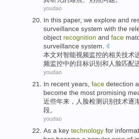
youdao
In this
paper
, we
explore
and
re
surveillance
system with
the
rel
object
recognition
and
face
mat
surveillance system.
本文
对
智能
视频
监控
的
相关
技术
频监控
中的
目标
识别
和
人脸
匹配
youdao
In recent years
,
face
detection
a
become
the most
promising
me
近些年
来，
人脸
检测
识别
技术
逐
段
。
youdao
As
a
key
technology
for
informa