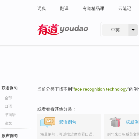
词典
翻译
有道精品课
云笔记
中英
有道 - 网易旗下搜索
双语例句
当前分类下找不到"
face recognition technology
"的例
全部
口语
或者看看其他分类：
书面语
双语例句
权威例
论文
海量例句，可以按难度查看口语、
例句来自权威英文
原声例句