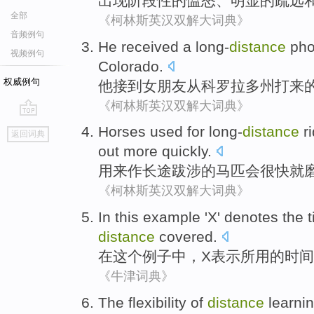
出现
阶段性
的
愠怒
、
明显
的
疏远
全部
《柯林斯英汉双解大词典》
音频例句
He
received a
long-
distance
ph
视频例句
Colorado
.
权威例句
他
接到
女朋友
从
科罗拉多州
打来
《柯林斯英汉双解大词典》
go
Horses
used for
long-
distance
r
返回词典
top
out
more quickly
.
用来
作
长途
跋涉的
马匹
会
很快
就
《柯林斯英汉双解大词典》
In
this
example '
X'
denotes
the
distance
covered.
在
这个
例子
中，
X
表示
所用
的
时间
《牛津词典》
The
flexibility
of
distance
learni