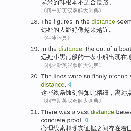
埃米
的
鞋
根本
不适合走路。
《柯林斯英汉双解大词典》
The
figures
in the
distance
seem
远处的
人影
好像
越来越近
。
《牛津词典》
In the
distance
,
the dot
of
a
boa
远处
小
黑点般的
一
条小船
出现
在
《柯林斯英汉双解大词典》
The
lines
were
so
finely
etched
a
distance
.
这些
线条
蚀刻
得
如此
精细
，
离
远
《柯林斯英汉双解大词典》
There was
a vast
distance
betw
concrete
proof
.
心理
线索
和
现实
证据
之间
存在
着