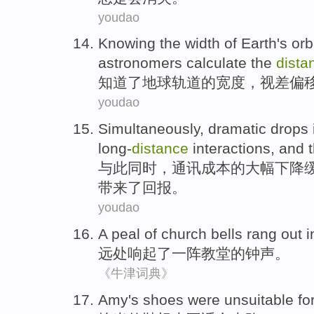
youdao
Knowing
the
width
of
Earth's
orb
astronomers
calculate the
dista
知道
了
地球
轨道
的
宽度
，
视差
偏
youdao
Simultaneously
,
dramatic
drops 
long-
distance
interactions
,
and
与此同时
，
通讯
成本
的大幅
下降
带来
了回报。
youdao
A
peal of
church
bells
rang out i
远处
响起了
一阵
教堂
的
钟声
。
《牛津词典》
Amy
's
shoes
were unsuitable
fo