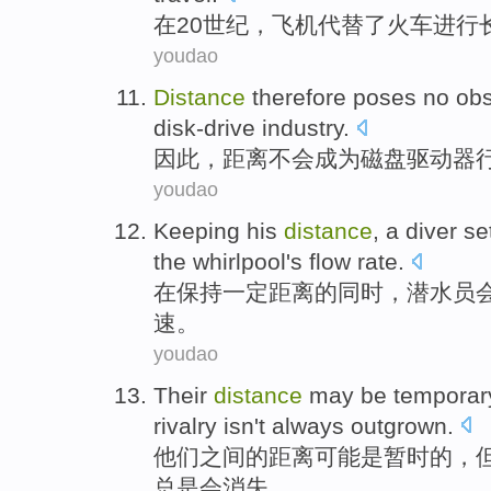
在
20
世纪
，
飞机
代替了
火车
进行
youdao
Distance
therefore
poses no
obs
disk-drive
industry
.
因此
，
距离
不会成为磁盘驱动器
youdao
Keeping
his
distance
, a
diver
se
the
whirlpool
's
flow rate
.
在保持
一定距离
的同时，
潜水员
速
。
youdao
Their
distance
may
be
temporar
rivalry
isn't
always
outgrown
.
他们
之间的
距离
可能
是
暂时
的，
总是
会消失
。