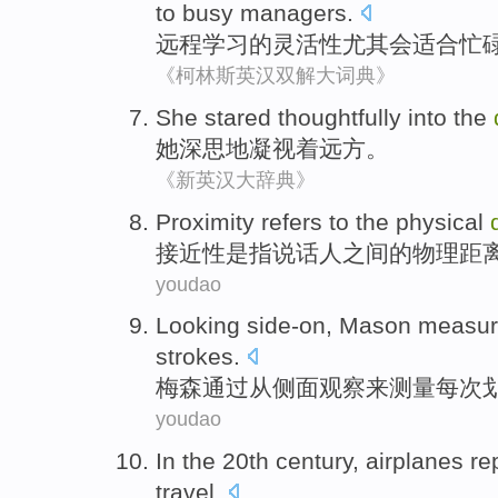
to
busy
managers
.
远程
学习
的
灵活性
尤其
会
适合
忙
《柯林斯英汉双解大词典》
She
stared
thoughtfully into the
她
深思地
凝视着
远方。
《新英汉大辞典》
Proximity
refers
to
the
physical
接近性
是指
说话人
之间
的
物理
距
youdao
Looking side-on,
Mason
measur
strokes
.
梅森
通过从侧面观察来
测量
每次
youdao
In
the
20th
century
,
airplanes
re
travel
.