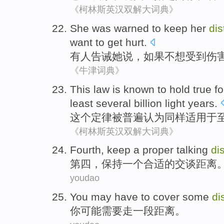
《柯林斯英汉双解大词典》
She
was warned
to keep
her
di
want to
get hurt
.
有人
告诫
她
说，
如果
不想
受到伤
《牛津词典》
This
law
is known
to
hold
true
fo
least
several billion
light years.
这个
定律
被
普遍
认为
同样
适用于
《柯林斯英汉双解大词典》
F
ourth, keep a proper talking
di
第
四，保持一个合适的交谈距离
youdao
Y
ou may have to cover some
di
你
可能需要走一段距离。