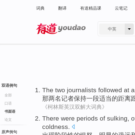
词典
翻译
有道精品课
云笔记
中英
有道 - 网易旗下搜索
双语例句
The
two
journalists
followed
at
a
全部
那
两
名记者
保持
一
段适当的
距离
口语
《柯林斯英汉双解大词典》
书面语
There
were periods
of
sulking
, 
论文
coldness
.
原声例句