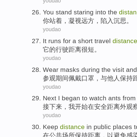
youdao
Y
ou stand staring into the
dista
你
站着，凝视远方，陷入沉思。
youdao
I
t runs for a short travel
distanc
它
的行驶距离很短。
youdao
W
ear masks during the visit an
参
观期间佩戴口罩，与他人保持
youdao
N
ext I began to watch ants from
接
下来，我开始在安全距离外观
youdao
K
eep
distance
in public places t
在
公共场所保持距离，以避免感