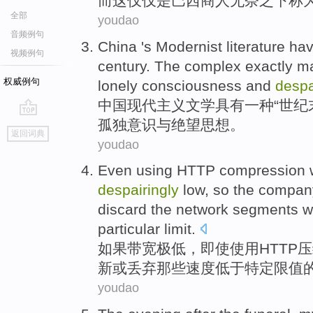
而
这
仅仅
是
巴西
商人
无奈之下
称
全部
youdao
音频例句
China
's
Modernist
literature
ha
视频例句
century
. The complex
exactly
ma
权威例句
lonely
consciousness
and
despa
中国
现代主义
文学
具有
一种
“
世纪
孤独
意识
与
绝望
思想
。
go
返回词典
top
youdao
Even
using
HTTP
compression
despairingly
low
,
so
the compan
discard
the
network
segments
w
particular
limit
.
如果
带宽
极
低
，
即使
使用
HTTP
压
新
或
丢弃那些
速度
低于
特定
限值
youdao