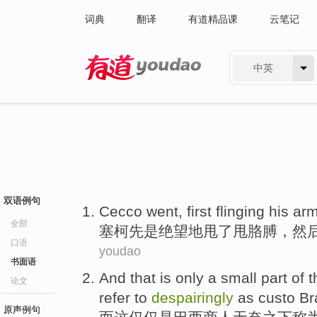
词典
翻译
有道精品课
云笔记
中英
有道 - 网易旗下搜索
双语例句
Cecco
went
, first
flinging
his ar
全部
塞
柯
先是绝望地甩
了
甩
胳膊
，然
口语
youdao
书面语
And
that
is
only
a small
part
of
t
论文
refer
to
despairingly
as custo
Br
原声例句