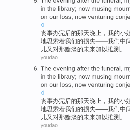
The evening
after
the
funeral
,
m
in
the library
; now musing
mourn
on
our
loss
, now
venturing
conj
丧事
办完
后
的
那天
晚上，
我
的
小
地思索着
我们
的
损失
——
我们
中
儿又对那黯淡的未来加以
推测
。
youdao
The evening
after
the
funeral
,
m
in
the library
; now musing
mourn
on
our
loss
, now
venturing
conj
丧事
办完
后
的
那天
晚上，
我
的
小
地思索着
我们
的
损失
——
我们
中
儿又对那黯淡的未来加以
推测
。
youdao