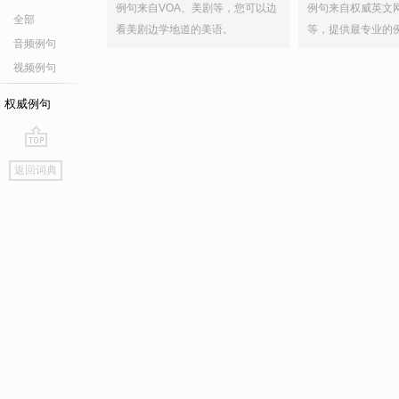
例句来自VOA、美剧等，您可以边
例句来自权威英文
全部
看美剧边学地道的美语。
等，提供最专业的
音频例句
视频例句
权威例句
go
返回词典
top