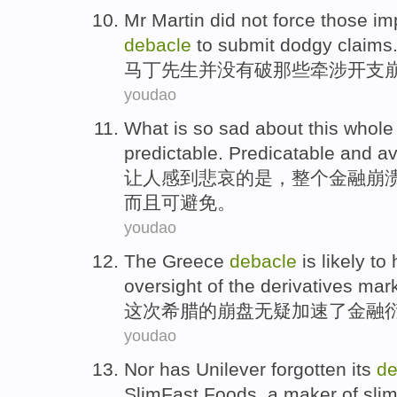
Mr
Martin
did not
force
those
im
debacle
to submit
dodgy
claims
马丁
先生
并
没有
破
那些
牵涉
开支
youdao
What is
so sad
about
this whole
predictable.
Predicatable
and
av
让人
感到
悲哀的
是
，
整个
金融崩
而且
可避免。
youdao
The
Greece
debacle
is likely
to 
oversight
of
the
derivatives
mark
这次
希腊
的
崩盘
无疑
加速
了金融
youdao
Nor
has Unilever
forgotten
its
de
SlimFast
Foods, a maker
of
sli