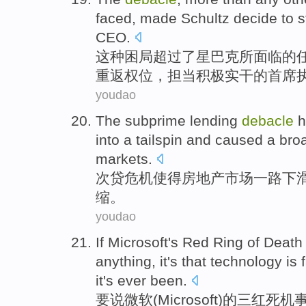
faced
,
made Schultz
decide to s
CEO
.
这种
困局
超过
了
星巴克
所面临
的
重返权位，担当积极实干的首席
youdao
The
subprime lending
debacle
h
into a tailspin
and
caused
a bro
markets
.
次
贷
危机
使得
房地产
市场
一路
下
缩
。
youdao
If
Microsoft's
Red
Ring
of
Deat
anything
, it's
that
technology
is 
it's ever been.
要说
微软(
Microsoft
)
的
三
红
死机