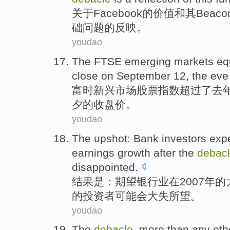
关于
Facebook
的
价值
和
其
Beaco
础
问题
的
反映
。
youdao
The FTSE
emerging
markets
eq
close on
September
12
, the
eve
富
时
新兴
市场
股票
指数
超过
了去
夕
的
收盘价
。
youdao
The upshot
:
Bank
investors
exp
earnings
growth
after
the
debac
disappointed
.
结果
是：
期望
银行业
在
2007年
的
的
投资者
可能
会大失所望。
youdao
The
debacle
,
more than
any
oth