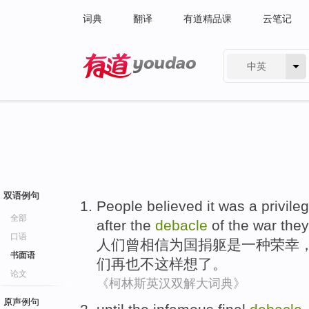
词典
翻译
有道精品课
云笔记
中英
有道 - 网易旗下搜索
双语例句
People
believed it
was
a
privile
全部
after
the
debacle
of
the
war
they
口语
人们
曾
相信
为国捐躯
是
一种
荣幸
书面语
们
再也不
这样想
了。
论文
《柯林斯英汉双解大词典》
原声例句