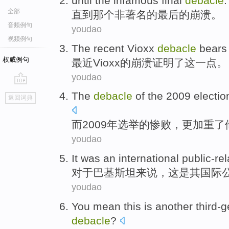
until
the infamous
final
debacle
.
全部
直到
那个
非著名的
最后
的崩溃。
音频例句
youdao
视频例句
The recent
Vioxx
debacle
bears
权威例句
最近
Vioxx
的崩溃证明了
这
一点。
youdao
go
The
debacle
of the
2009
electio
返回词典
top
而
2009年
选举
的
惨败，更加重了
youdao
It
was
an
international
public-rel
对于
巴基斯坦来说
，
这
是
其
国际
youdao
You
mean
this
is
another
third-
debacle
?