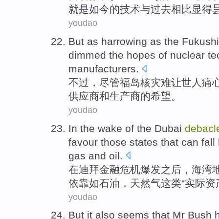
就是
如今
的
技术
与过去
相比显得
youdao
But
as harrowing
as the
Fukush
dimmed
the
hopes
of
nuclear
te
manufacturers
.
不过
，尽管
福岛核
灾难
让世人
痛
供应商和生产商
的
希望
。
youdao
In
the
wake
of
the
Dubai
debacl
favour
those
states
that can
fal
gas
and
oil
.
在
迪拜
金融危机爆发之后
，
海湾
依靠
如
石油
，
天然气
这类“
实际
资
youdao
But
it also
seems
that
Mr Bush