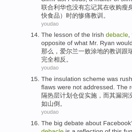
联合利华
也没有
忘记
其
在
收购
瘦
快食品）时
的
惨痛教训。
youdao
The
lesson
of
the
Irish
debacle
,
opposite
of
what
Mr.
Ryan
woul
那么
，
爱尔兰
一败涂地
的
教训
跟
完全相反
。
youdao
The insulation
scheme
was rus
flaws
were
not
addressed
. The
r
隔热
层
计划
仓促
实施
，而其
漏洞
如山倒
。
youdao
The
big
debate
about
Facebook
debacle
is a
reflection
of
this
fu