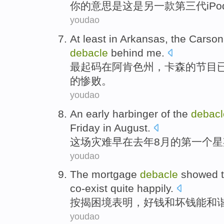
你
的
意思是
这
是
另一
款第三代
iPo
youdao
At least
in
Arkansas
,
the Carson
debacle
behind
me
.
最起码
在
阿肯色州
，
卡
森的
节目
的
惨败
。
youdao
An
early
harbinger of the
debacl
Friday
in
August
.
这场灾难
早
在
去年8月
的
第一
个
星
youdao
The
mortgage
debacle
showed t
co-exist quite happily
.
按揭
困境
表明
，
好
钱
和
坏
钱
能
和
youdao