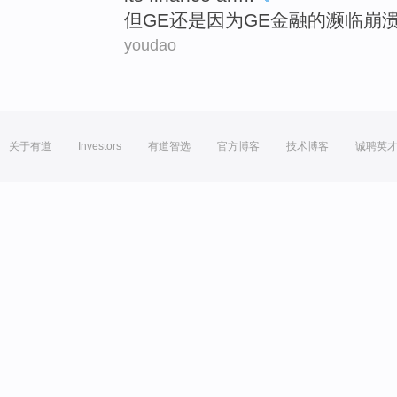
但
GE还是
因为
GE金融
的
濒临
崩
youdao
关于有道
Investors
有道智选
官方博客
技术博客
诚聘英