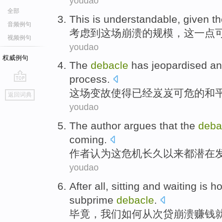
youdao
全部
This is
understandable
,
given
t
音频例句
考虑
到这场崩溃
的
规模
，
这
一点
视频例句
youdao
权威例句
The
debacle
has
jeopardised
an
process
.
go
这场
变故使得
已经岌岌可危的
和
返回词典
top
youdao
The author
argues that
the
deba
coming.
作者
认为
这
危机
长久以来都潜在
youdao
After all
,
sitting
and waiting
is
h
subprime
debacle
.
毕竟
，
我们
如何
从
次
贷崩溃
赚钱