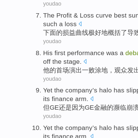
youdao
The
Profit
& Loss
curve
best
su
such a
loss
下面的
损益
曲线
极
好地
概括
了
导
youdao
His
first
performance
was a
deb
off
the
stage
.
他
的
首场
演出
一败涂地，
观众
发
youdao
Yet
the company’s
halo
has sli
its
finance
arm.
但
GE还是
因为
GE金融
的
濒临
崩
youdao
Yet
the company’s
halo
has sli
its
finance
arm.