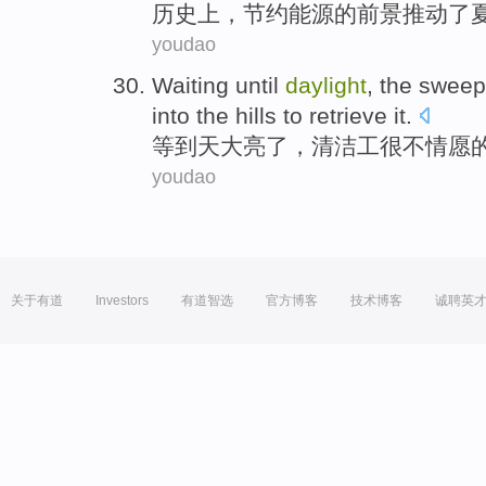
历史上
，
节约
能源
的
前景
推动了
youdao
Waiting until
daylight
,
the sweep
into the hills
to
retrieve
it.
等到
天大亮
了，
清洁工
很不
情愿
youdao
关于有道
Investors
有道智选
官方博客
技术博客
诚聘英