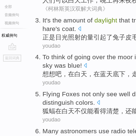
人们
可以
白天
工作
，晚上
再
来
夜
全部
《柯林斯英汉双解大词典》
音频例句
It's
the
amount
of
daylight
that t
视频例句
hare
's coat
.
权威例句
正是
日光照射
的
量
引起
了
兔子
皮
youdao
go
To think
of
going
over
the moor
返回词典
top
sky
was blue!
想想
吧
，
在
白天
，在蓝天
底下
，
youdao
Flying Foxes
not only
see
well
d
distinguish
colors
.
狐
蝠在
白天
不仅
能看
得清楚
，
还
youdao
Many
astronomers
use
radio
te