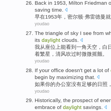
Back
in
1953,
Milton
Friedman
o
saving
time
.
早
在
1953年，
密尔顿
·
弗雷
德曼
就
youdao
The
triangle of
sky
I
see
from
w
its
daylight
clouds
.
我
从
座位上
能看到
一角
天空
，
白
着繁星，清风吹过时微微摇颤。
youdao
If
your
office
doesn't
get
a lot
of
begin by
maximizing that
.
如果
你
的
办公室
没有
足够的
日照
youdao
Historically
, the
prospect
of
ener
embrace of
daylight
savings.