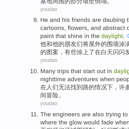
基地
周围
的
部分
墙壁
倒塌
。
youdao
He
and
his
friends
are
daubing t
cartoons
,
flowers
,
and
abstract
paint
that shine
in
the
daylight
.
他
和
他
的
朋友
们将
屋外
的
围墙
涂
的
图案
，
有些
涂
上了在白天
闪闪
youdao
M
any trips that start out in
dayli
nighttime adventures when people
在
人们无法找到路的情况下，许
间冒险。
youdao
T
he engineers are also trying to
where the glow would fade whe