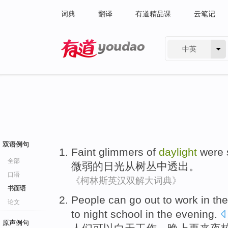
词典
翻译
有道精品课
云笔记
中英
有道 - 网易旗下搜索
双语例句
Faint glimmers
of
daylight
were 
全部
微弱
的
日光
从
树丛中透出。
口语
《柯林斯英汉双解大词典》
书面语
People
can go
out to
work
in th
论文
to
night school
in the
evening
.
原声例句