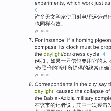
experiments
,
which
work
just as
许多
天文学家
使用
射电
望远镜
进
也
同样有效。
youdao
For instance
,
if
a
homing pigeon
compass
, its
clock
must be
prop
the
daylight
/
darkness
cycle
.
例如
，
如果
一
只
信鸽
要
用
它
的
太
光
/
黑暗
的
循环
所提供
的
线索
正确
youdao
Correspondents
in
the city
say
t
daylight
,
caused
the
collapse
of
the
Bab al-Azizia
military
comple
在
该市
的
记者
说
，其中
一
次
袭击