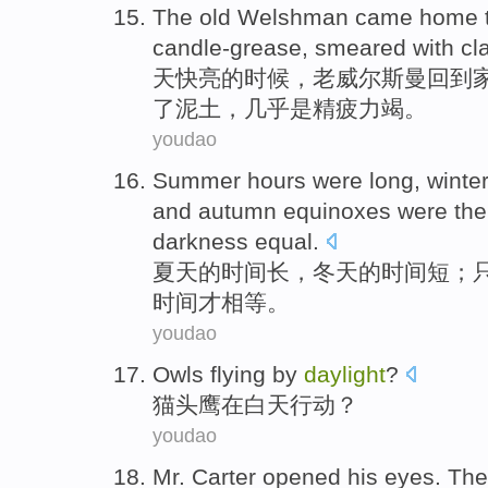
The
old
Welshman
came
home
candle-grease
, smeared with
cl
天快亮
的
时候，
老
威尔
斯曼
回到
了
泥土
，
几乎是
精疲力竭
。
youdao
Summer
hours
were
long
,
winte
and autumn
equinoxes
were
the
darkness
equal
.
夏天
的
时间
长
，
冬天
的
时间短
；
时间才
相等
。
youdao
Owls flying
by
daylight
?
猫头鹰
在
白天行动？
youdao
Mr.
Carter
opened
his
eyes
.
Th