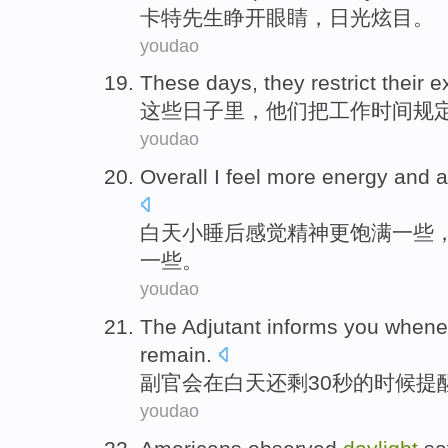
卡特
先生
睁开
眼睛
，
日光
炫目
。
youdao
These
days
,
they
restrict their 
这些
日子里
，
他们
把
工作时间
规
youdao
Overall
I
feel
more
energy and
a
白天
小睡后感觉精神
更
饱满一些
一些。
youdao
The
Adjutant
informs
you
whene
remain
.
副官会
在白天
还剩
30
秒
的
时候
提
youdao