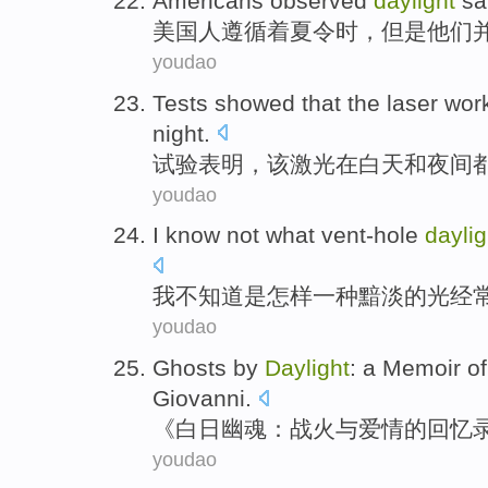
Americans
observed
daylight
sa
美国人
遵循
着
夏令时
，
但是
他们
youdao
Tests
showed that
the
laser
wor
night
.
试验
表明
，
该
激光
在
白天和
夜间
youdao
I
know
not
what vent-hole
daylig
我
不
知道
是
怎样
一种黯淡的光
经
youdao
Ghosts by
Daylight
:
a Memoir
of
Giovanni
.
《
白日
幽魂：
战火
与
爱情
的
回忆
youdao