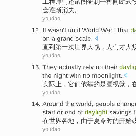
工
程师们还试图研制一种间断式“
会逐渐消失。
youdao
It wasn't until
World
War
I that
d
on a grand scale
.
直到
第一次
世界
大战，人们才大
youdao
They actually
rely on
their
dayli
the
night
with no
moonlight
.
实际上
，它们
依靠
的是
昼
视觉
，
youdao
Around the
world
,
people
chang
start
or
end
of
daylight
savings 
在
世界各地
，
由于
夏令时
的
开始
youdao