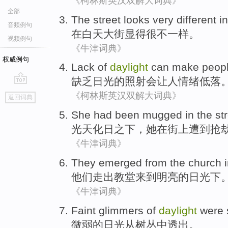
《柯林斯英汉双解大词典》
全部
The street
looks
very
different
in
音频例句
在
白天
大街
显得
很
不一样
。
视频例句
《牛津词典》
权威例句
Lack of
daylight
can
make
peop
缺乏
日光
的照射
会
让
人
情绪
低落
go
《柯林斯英汉双解大词典》
返回词典
top
She
had been mugged
in
the st
光天化日
之下，
她
在
街上
遭到
抢
《牛津词典》
They
emerged from
the church
i
他们
走出
教堂
来到
明亮的
日光下
《牛津词典》
Faint glimmers
of
daylight
were 
微弱
的
日光
从
树丛中透出。