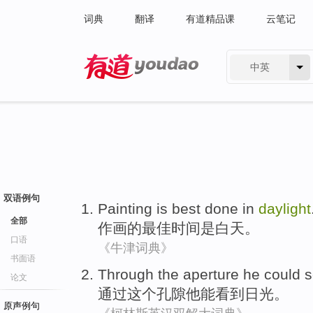
词典
翻译
有道精品课
云笔记
中英
有道 - 网易旗下搜索
双语例句
Painting
is
best
done in
daylight
全部
作画
的最佳
时间
是
白天
。
口语
《牛津词典》
书面语
Through
the
aperture
he
could
s
论文
通过
这个
孔隙
他
能
看到
日光
。
原声例句