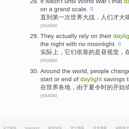
It wasn't until
World
War
I that
d
on a grand scale
.
直到
第一次
世界
大战，人们才大
youdao
They actually
rely on
their
dayli
the
night
with no
moonlight
.
实际上
，它们
依靠
的是
昼
视觉
，
youdao
Around the
world
,
people
chang
start
or
end
of
daylight
savings 
在
世界各地
，
由于
夏令时
的
开始
youdao
关于有道
Investors
有道智选
官方博客
技术博客
诚聘英