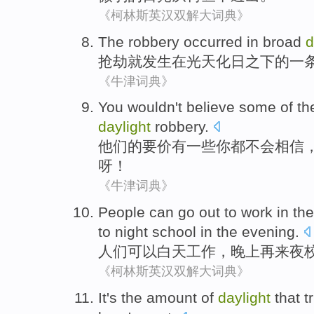
《柯林斯英汉双解大词典》
The robbery
occurred
in
broad
d
抢劫
就发生
在
光天化日之下
的
一
《牛津词典》
You
wouldn't
believe
some
of th
daylight
robbery
.
他们
的
要价
有一些
你
都
不会
相信
呀
！
《牛津词典》
People
can go
out to
work
in th
to
night school
in the
evening
.
人们
可以
白天
工作
，晚上
再
来
夜
《柯林斯英汉双解大词典》
It's
the
amount
of
daylight
that t