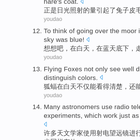
hare
's coat
.
正是
日光照射
的
量
引起
了
兔子
皮
youdao
To think
of
going
over
the moor
sky
was blue!
想想
吧
，
在
白天
，在蓝天
底下
，
youdao
Flying Foxes
not only
see
well
d
distinguish
colors
.
狐
蝠在
白天
不仅
能看
得清楚
，
还
youdao
Many
astronomers
use
radio
te
experiments
,
which
work
just as
许多
天文学家
使用
射电
望远镜
进