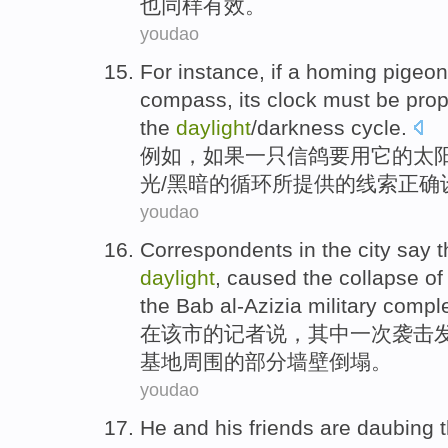
也
同样有效。
youdao
For instance
,
if
a
homing pigeon
compass
, its
clock
must be
prop
the
daylight
/
darkness
cycle
.
例如
，
如果
一
只
信鸽
要
用
它
的
太
光
/
黑暗
的
循环
所提供
的
线索
正确
youdao
Correspondents
in
the city
say
t
daylight
,
caused
the
collapse
of
the
Bab al-Azizia
military
comple
在
该市
的
记者
说
，其中
一
次
袭击
基地
周围
的
部分
墙壁
倒塌
。
youdao
He
and
his
friends
are
daubing t