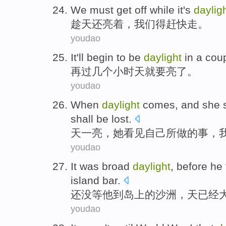
We
must
get
off
while it
's
daylig
趁天
还
亮着，
我们
得
赶快
走
。
youdao
It'll
begin to be
daylight
in
a cou
再
过几个小时天就要
亮
了。
youdao
When
daylight
comes, and
she
shall be
lost
.
天一
亮，
她
看见
自己
所
做
的事，
youdao
It was
broad
daylight
,
before
he
island
bar
.
还
没
等
他
到
岛上
的沙洲，天已经
youdao