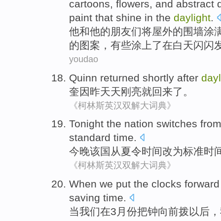
cartoons
,
flowers
,
and
abstract
paint
that shine
in
the
daylight
.
他
和
他
的
朋友
们将
屋外
的
围墙
涂
的
图案
，
有些
涂
上了在白天
闪闪
youdao
Quinn returned shortly
after
dayl
奎因
昨天天刚
亮
就回来了。
《柯林斯英汉双解大词典》
Tonight
the nation switches
fro
standard
time
.
今晚
该国
从
夏令
时间
改为
标准
时
《柯林斯英汉双解大词典》
When
we
put the
clocks
forward
saving time
.
当
我们
在
3月份
把
钟
向前
拨以后，