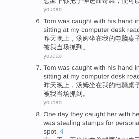
想象下
你
把手
伸进
曲奇
罐
，便
可
youdao
Tom
was caught
with his hand i
sitting
at
my
computer
desk
rea
昨天
晚上，
汤姆
坐在
我
的
电脑
桌
被
我
当场
抓到。
youdao
Tom
was caught
with his hand i
sitting
at
my
computer
desk
rea
昨天
晚上，
汤姆
坐在
我
的
电脑
桌
被
我
当场
抓到。
youdao
One
day
they
caught
her
with h
was
stealing
stamps
for
persona
spot
.