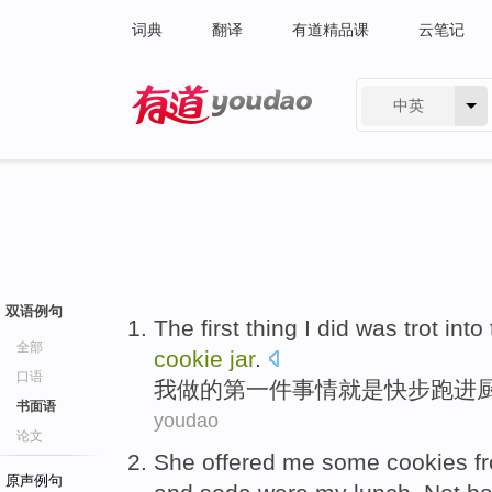
词典
翻译
有道精品课
云笔记
中英
有道 - 网易旗下搜索
双语例句
The first
thing
I
did
was
trot
into
全部
cookie
jar
.
口语
我
做
的
第一
件事情
就是
快步跑
进
书面语
youdao
论文
She
offered
me
some
cookies
f
原声例句