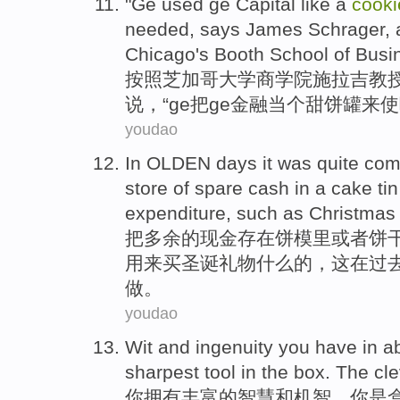
"
Ge used ge Capital like
a
cooki
needed
,
says James
Schrager
,
Chicago
's Booth
School
of Busi
按照
芝加哥
大学
商学院施拉吉
教
说，“
ge
把ge金融
当
个
甜饼
罐来使
youdao
In OLDEN
days
it
was
quite
co
store
of
spare
cash
in a
cake
ti
expenditure
,
such as
Christmas
把
多余
的
现金
存在
饼
模里
或者
饼
用来买圣诞礼物什么的，
这
在
过
做。
youdao
Wit
and
ingenuity
you
have
in
a
sharpest
tool
in
the
box
. The
cle
你
拥有
丰富
的
智慧
和
机智
，你
是