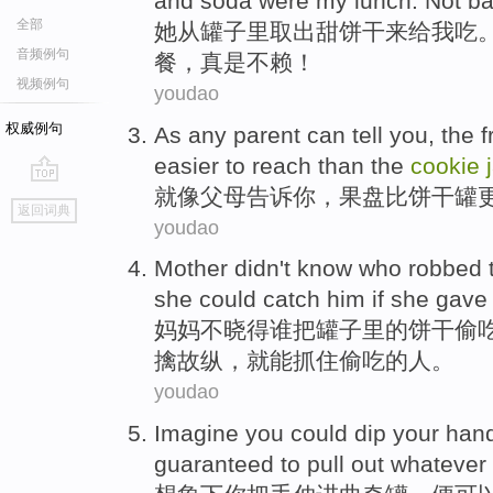
and
soda were
my
lunch
.
Not b
全部
她
从
罐子里取出
甜饼
干来
给
我
吃
音频例句
餐
，真是
不赖
！
视频例句
youdao
权威例句
As
any
parent
can
tell
you
, the
f
easier
to reach
than
the
cookie
就像
父母
告诉
你
，
果盘
比
饼干
罐
go
返回词典
top
youdao
Mother
didn't
know
who
robbed
she
could
catch
him
if
she gave 
妈妈
不
晓得
谁
把
罐子
里
的
饼干
偷
擒故纵，
就
能
抓住
偷吃的人。
youdao
Imagine
you
could dip your han
guaranteed
to
pull
out
whatever