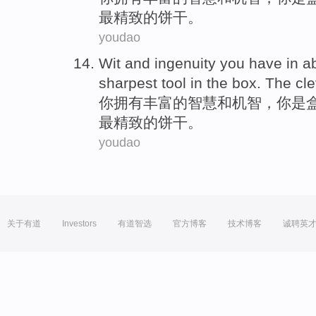
最
精致
的
饼干
。
youdao
Wit
and
ingenuity
you
have
in
a
sharpest
tool
in
the
box
. The
cle
你
拥有
丰富
的
智慧
和
机智
，你
是
最
精致
的
饼干
。
youdao
关于有道
Investors
有道智选
官方博客
技术博客
诚聘英