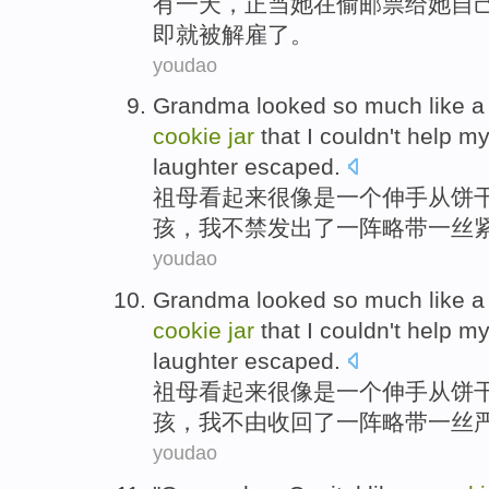
有一
天
，正当
她
在
偷
邮票
给
她
自
即
就
被解雇了
。
youdao
Grandma
looked
so much
like
a
cookie
jar
that
I
couldn't help
mys
laughter escaped
.
祖母
看起来
很
像是
一个
伸手
从
饼
孩
，
我
不禁
发出了一阵
略带
一丝
youdao
Grandma
looked
so much
like
a
cookie
jar
that
I
couldn't help my
laughter escaped
.
祖母
看起来
很
像是
一个
伸手
从
饼
孩
，
我
不由
收回了一阵
略带
一丝
youdao