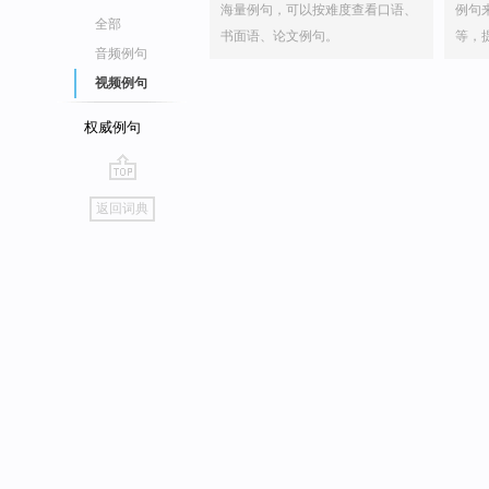
海量例句，可以按难度查看口语、
例句
全部
书面语、论文例句。
等，
音频例句
视频例句
权威例句
go
返回词典
top