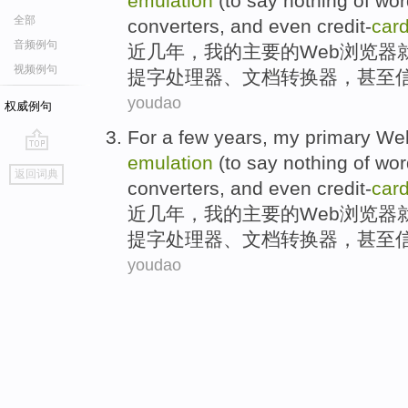
emulation
(to say nothing of
wor
全部
converters
,
and even
credit-
car
音频例句
近几年
，
我
的
主要
的
Web
浏览器
视频例句
提
字
处理器
、
文档
转换器
，
甚至
youdao
权威例句
For a
few
years,
my
primary
We
emulation
(to say nothing of
wor
go
返回词典
top
converters
,
and even
credit-
car
近几年
，
我
的
主要
的
Web
浏览器
提
字
处理器
、
文档
转换器
，
甚至
youdao