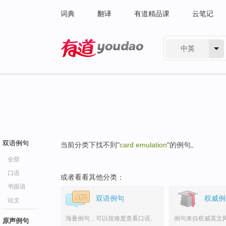
词典
翻译
有道精品课
云笔记
中英
有道 - 网易旗下搜索
双语例句
当前分类下找不到"
card emulation
"的例句。
全部
口语
或者看看其他分类：
书面语
双语例句
权威例
论文
海量例句，可以按难度查看口语、
例句来自权威英文
原声例句