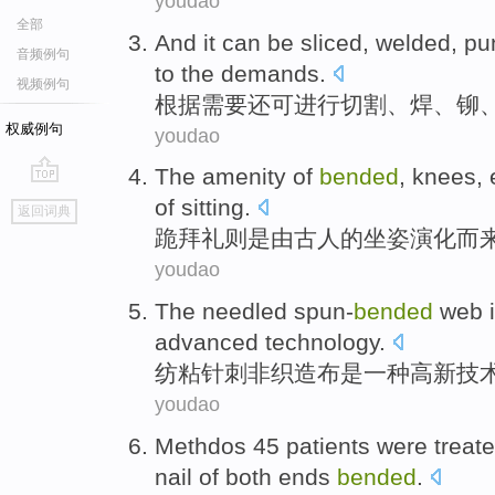
youdao
全部
And it
can be
sliced
,
welded
,
pu
音频例句
to
the
demands
.
视频例句
根据
需要
还
可
进行切割
、
焊
、铆
权威例句
youdao
The
amenity
of
bended
, knees,
go
of
sitting
.
返回词典
top
跪拜礼则
是
由
古人
的
坐姿
演化
而
youdao
The needled
spun-
bended
web
advanced technology.
纺
粘
针刺非织造布
是
一
种高新
技
youdao
Methdos
45
patients were
treat
nail
of
both ends
bended
.