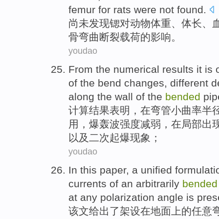
femur
for rats were
not
found
.
尚未
发现
锶
对
动物
体重
、体长、
骨
弯曲
断裂
载荷
的
影响
。
youdao
From the
numerical
results it
is 
of
the
bend
changes
,
different 
along
the
wall
of the
bended
pip
计算
结果
表明，
在
弯管
小
曲率
半
用，
爆
轰波强度减弱，在局部
出
以及
二次起爆
现象
；
youdao
In this paper
, a unified formulat
currents
of
an
arbitrarily
bended
at
any
polarization
angle is
pres
该文
给出
了架设
在
地面上
的
任意