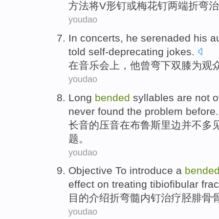
方法将
V
形
钉
或
梅花
钉
两端
折弯
治
youdao
In
concerts
,
he
serenaded
his
a
told self-deprecating
jokes
.
在
音乐会上
，
他
曾
弯下
双
膝
为
观
youdao
Long
bended
syllables
are not
o
never
found
the
problem
before
.
长
音
的压音
在
布鲁斯
里边
并不
多
题
。
youdao
Objective To
introduce
a
bende
effect
on
treating
tibiofibular
fra
目的
介绍
折
弯
髓内
钉
治疗
胫腓骨
youdao