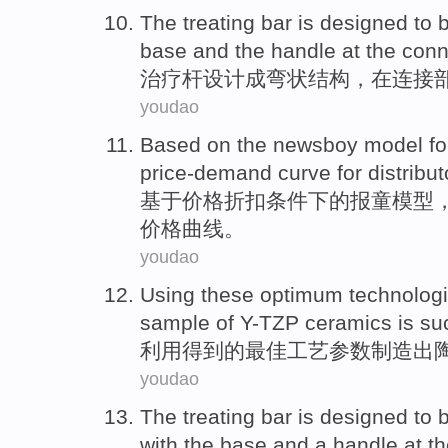
The
treating
bar is
designed
to 
base
and
the handle at the
conn
治疗
杆
设计
成
弯
状结构，
在
连接
youdao
Based on
the newsboy
model
fo
price-demand
curve
for
distribu
基于
价格
折扣
条件
下
的报童
模型
价格
曲线
。
youdao
Using
these optimum
technologi
sample
of Y-TZP
ceramics is su
利用
得到
的最佳
工艺
参数
制造出
youdao
The
treating
bar
is
designed
to 
with the
base
and
a handle at t