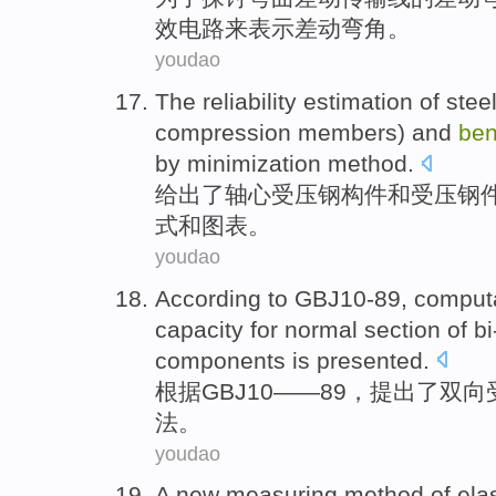
效
电路
来表示差动弯角。
youdao
The
reliability
estimation
of
stee
compression
members
)
and
be
by
minimization method
.
给出
了
轴心
受压
钢
构件
和
受压钢
式
和图表。
youdao
According to
GBJ10
-89,
computa
capacity
for normal
section
of
bi
components
is
presented
.
根据
GBJ10
——89，
提出
了
双向
法
。
youdao
A
new
measuring method
of
ela