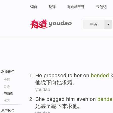
词典
翻译
有道精品课
云笔记
中英
有道 - 网易旗下搜索
双语例句
He
proposed
to
her
on
bended
k
全部
他
跪下
向
她
求婚
。
口语
youdao
书面语
She
begged
him
even
on
bende
论文
她
甚至
跪
下来
求
他
。
原声例句