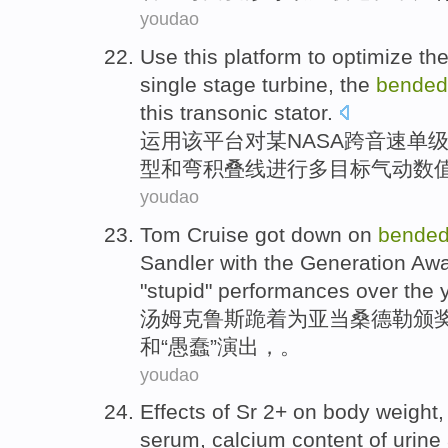
youdao
Use
this
platform
to
optimize
th
single
stage
turbine
,
the
bended
this transonic stator.
运用
该
平台
对
某
NASA
跨
音速
单
型
和
弯
积
叠
线
进行多目标气动数
youdao
Tom
Cruise
got down on
bende
Sandler
with
the
Generation
Awa
"
stupid
"
performances
over the
汤姆
克鲁斯
跪
着
为
亚当
桑德
勒
颁
和
“
愚蠢
”
演出
，。
youdao
Effects
of
Sr
2+
on
body weight
,
serum
,
calcium
content
of urine