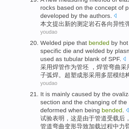
rocks
based
on the concept of
p
developed by the authors.
本文
提出
新的
测定
岩石
各向异性
youdao
Welded
pipe
that
bended
by
hot
specific
die
and
welded
by
plas
used
as
tubular
blank
of
SPF
.
采用
焊
管
作为
管
坯
，焊管
弯曲
采
子
弧焊
。超塑成形采用多层模结构
youdao
It
is
mainly
caused by
the
ovaliz
section
and
the
changing
of the
deformed
when being
bended
.
试验表明，
这
是
由于
管道
受载后
管道
弯曲
变形
导致加载过程中力