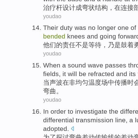
治疗
杆
设计
成
弯
状结构，
在
连接
youdao
Their
duty
was no
longer one
of
bended
knees
and
going forwar
他们
的
责任
不是
等待
，乃是
鼓
着
youdao
When
a
sound
wave
passes th
fields
, it will be
refracted
and
its
当
声波
在非
均匀
温度
场中
传播
时
弯曲
。
youdao
In order to
investigate the
differ
differential
transmission line
,
a
adopted
.
为了
探讨
弯曲
差动
传输线
的
差动