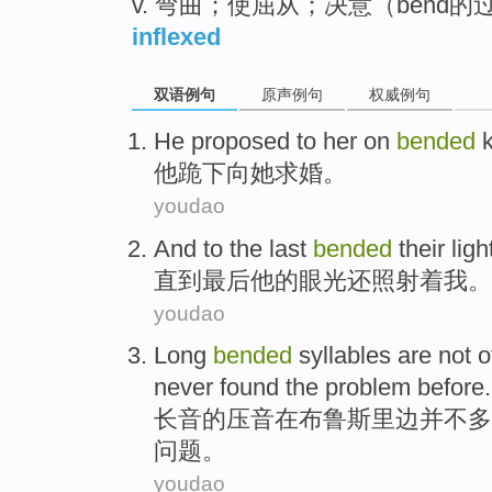
v. 弯曲；使屈从；决意（bend
inflexed
双语例句
原声例句
权威例句
He
proposed
to
her
on
bended
k
他
跪下
向
她
求婚
。
youdao
And to
the last
bended
their
ligh
直到
最后
他的
眼光
还照射
着
我
。
youdao
Long
bended
syllables
are not
o
never
found
the
problem
before
.
长
音
的压音
在
布鲁斯
里边
并不
多
问题
。
youdao