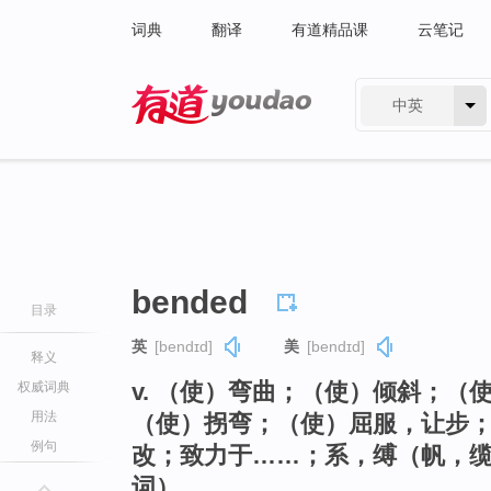
词典
翻译
有道精品课
云笔记
中英
有道 - 网易旗下搜索
bended
目录
英
[bendɪd]
美
[bendɪd]
释义
v. （使）弯曲；（使）倾斜；（
权威词典
用法
（使）拐弯；（使）屈服，让步
例句
改；致力于……；系，缚（帆，缆绳
词）