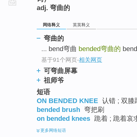
adj. 弯曲的
go
top
网络释义
英英释义
弯曲的
... bend弯曲
bended
弯曲的
bend
基于91个网页
-
相关网页
可弯曲屏幕
祖师爷
短语
ON BENDED KNEE
认错 ; 双膝跪
bended brush
弯把刷
on bended knees
跪着 ; 跪着哀求
更多
网络短语