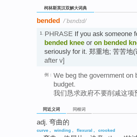
柯林斯英汉双解大词典
bended
/ˈbɛndɪd/
PHRASE
If you ask someone 
1.
bended knee
or
on bended kn
seriously for it. 郑重地; 苦苦
after v]
We beg the government on b
例：
budget.
我们恳求政府不要削减这项
同近义词
同根词
adj. 弯曲的
curve
,
winding
,
flexural
,
crooked