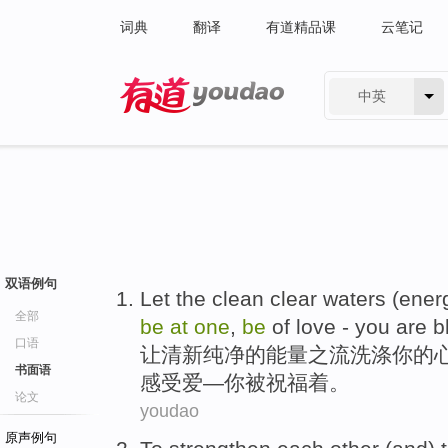
词典
翻译
有道精品课
云笔记
中英
有道 - 网易旗下搜索
双语例句
Let
the
clean clear
waters (
ener
全部
be
at
one
,
be
of
love
-
you
are b
口语
让
清新
纯净的
能量
之流
洗涤
你的
书面语
感受
爱
—
你
被
祝福着。
论文
youdao
原声例句