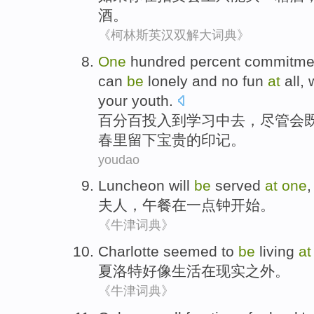
酒。
《柯林斯英汉双解大词典》
One
hundred percent
commitme
can
be
lonely
and
no
fun
at
all,
w
your
youth
.
百分
百投入
到
学习
中去，
尽管
会
春里
留下
宝贵的
印记
。
youdao
Luncheon
will
be
served
at
one
夫人
，
午餐
在一点钟
开始。
《牛津词典》
Charlotte
seemed to
be
living
at
夏洛特
好像
生活
在
现实之外
。
《牛津词典》