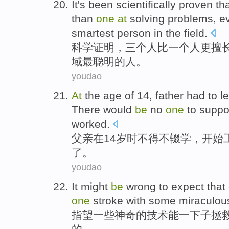
It's been
scientifically
proven
th
than
one
at
solving
problems
,
ev
smartest
person
in the
field
.
科学
证明
，
三个
人
比
一个人
更
擅
域
最
聪明的人。
youdao
At
the
age
of
14
,
father
had
to
l
There
would
be
no
one
to
suppo
worked.
父亲
在
14
岁时
不得不
辍学
，
开始
了。
youdao
It
might
be
wrong
to expect that
one
stroke with
some
miraculou
指望
一些
神奇
的
技术
能
一下子
拯