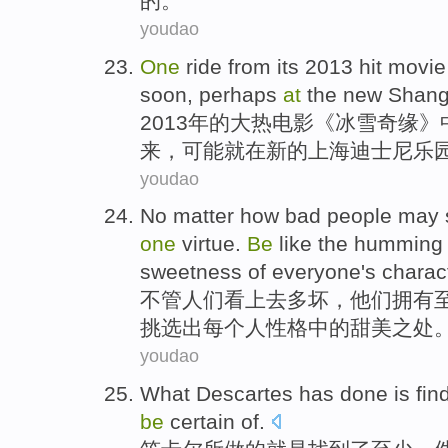
的。
youdao
One
ride
from its 2013 hit
movie
soon
,
perhaps
at
the
new
Shang
2013年的大热
电影
《冰雪
奇缘
》
来，
可能
就
在
新的
上海
迪士尼
乐
youdao
No matter
how
bad
people
may 
one
virtue
.
Be
like
the
humming 
sweetness
of
everyone
's
charac
不管
人们
看上去
多
坏
，
他们
拥有
挑选
出
每个人性格中的甜美
之
处
youdao
What Descartes
has done
is
fin
be
certain
of
.