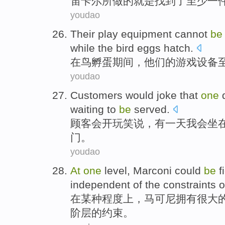
笛卡尔
所
做的
就是
找到
了
至少
一
youdao
Their
play
equipment
cannot
be
while the
bird
eggs
hatch.
在
鸟
孵
蛋
期间，
他们的
游戏
设备
youdao
Customers
would
joke
that
one
waiting
to
be
served
.
顾客
会
开玩笑
说，
有一
天
我会
坐
门。
youdao
At
one
level
,
Marconi could
be
f
independent
of
the
constraints
o
在
某种
程度上，
马可尼
拥有很大
阶层
的
约束
。