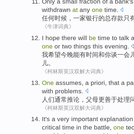
Only
a small fraction
of
a
bank
's
withdrawn
at
any
one
time
.
任何
时候
，
一家银行
的
总
存款
只
《牛津词典》
I
hope
there
will
be
time
to
talk
a
one
or two
things
this evening
.
我
希望
今晚
能
有
时间
和
你谈
一会
儿
。
《柯林斯英汉双解大词典》
One
assumes
, a priori, that a
pa
with
problems
.
人们
通常推论
，
父母
更
善于
处理
《柯林斯英汉双解大词典》
It
's
a
very
important
explanation
critical
time
in the
battle
,
one
te