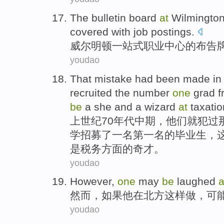
The
bulletin board
at
Wilmingto
covered with
job postings
.
威尔明
顿
一站式职业
中心
的
布告
youdao
That mistake
had been
made
in
recruited
the
number
one
grad
f
be
a
she and a
wizard
at
taxatio
上世纪70年代中期，
他们
就
犯
过
学
招募
了
一
名第一名的
毕业生
，
是税务方面的奇才。
youdao
However
,
one
may
be
laughed
a
然而
，
如果
他
在
北方
这样
做
，
可
youdao