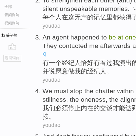
To strengthen
each
other (and) 
全部
silent
unspeakable
memories
. "
音频例句
每个
人
在
这
无声
的
记忆里
都获得
视频例句
youdao
权威例句
An
agent
happened to
be
at
one
They
contacted
me
afterwards
a
go
返回词典
top
有
一个
经纪人
恰好
有看过
我
演出
并
说愿意做
我的
经纪人
。
youdao
We
must
stop
the
chatter
within
stillness
, the
oneness
, the
alig
我们
必须
停止
内在
的
交谈
才能
达
接
。
youdao