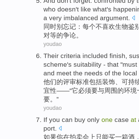
And
don't
forget
:
confronted
by
who
doesn
't
like
what
's
happeni
a
very imbalanced
argument
.
同时
别
忘记
：
每个
不
喜欢
生物
鉴
对等
的
争论。
youdao
Their
criteria
included
finish
,
sus
scheme's
suitability
- that "
must
and
meet
the
needs
of
the
local
他们的
评审标准
包括
装饰
、
可持
宜性
——“
它
必须要
与
周围的环境
要
。”
youdao
If
you
can
buy
only
one
case
at
port.
如果
你
在
拍卖会上
只能
买
一
箱
酒