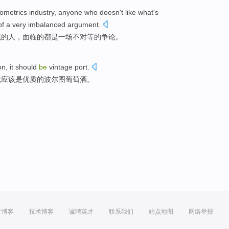
iometrics
industry,
anyone who
doesn
't
like
what
's
of
a
very imbalanced
argument
.
统
的
人，
面临
的
都是
一
场
不对等
的
争论。
on
,
it
should
be
vintage
port.
就
应该
是
优质的波尔图葡萄酒。
方博客
技术博客
诚聘英才
联系我们
站点地图
网络举报