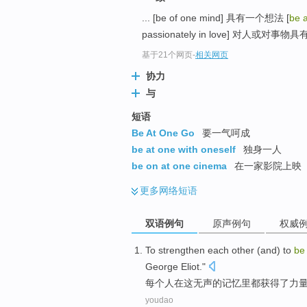
... [be of one mind] 具有一个想法 [
be 
passionately in love] 对人或对事物
基于21个网页
-
相关网页
协力
与
短语
Be At One Go
要一气呵成
be at one with oneself
独身一人
be on at one cinema
在一家影院上映
更多
网络短语
双语例句
原声例句
权威
To strengthen
each
other (and) to
b
George Eliot."
每个
人
在
这
无声
的
记忆里
都获得
了
力
youdao