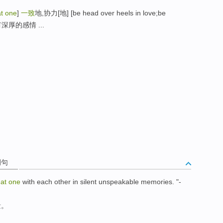
at one
]
一致
地,协力[地] [be head over heels in love;be
具有深厚的感情 ...
例句
e
at
one
with
each other in
silent
unspeakable
memories
. "-
量。