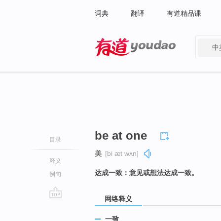
词典
翻译
有道精品课
中
有道 - 网易旗下搜索
be at one
目录
美
[bi æt wʌn]
释义
达成一致：意见或想法达成一致。
例句
网络释义
go
top
一致