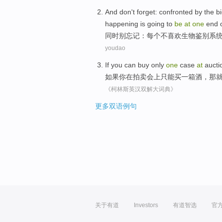
And
don't
forget
:
confronted
by
the
b
happening
is
going to
be
at
one
end
同时
别
忘记
：
每个
不
喜欢
生物
鉴别系
youdao
If
you
can
buy
only
one
case
at
aucti
如果
你
在
拍卖会上
只能
买
一
箱
酒
，
那
《柯林斯英汉双解大词典》
更多双语例句
关于有道
Investors
有道智选
官