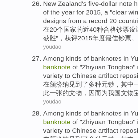
New Zealand
's five-dollar
note 
of
the
year for 2015, a "clear
wi
designs
from a record
20
countr
在
20个
国家
的
近
40
种
合格
钞票
设
获胜
”，获评2015
年度
最佳钞票。
youdao
Among
kinds of
banknotes
in
Y
banknote
of "Zhiyuan Tongbao"
variety
to
Chinese
artifact
reposi
在
额济纳
见到了
多种
元
钞
，
其中
此一张的文物，因而
为
我国
文物
youdao
Among
kinds of
banknotes
in
Y
banknote
of "Zhiyuan Tongbao"
variety
to
Chinese
artifact
reposi