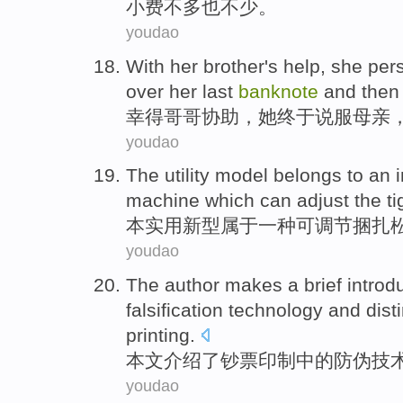
小费
不多
也
不少
。
youdao
With
her
brother's
help
,
she
per
over her
last
banknote
and then
幸得
哥哥
协助
，
她
终于
说服
母亲
youdao
The utility
model
belongs to
an
machine
which can
adjust
the
t
本
实用新型
属于
一种
可
调节
捆扎
youdao
The author
makes a
brief
introd
falsification
technology
and
dist
printing
.
本文
介绍
了
钞票
印制
中的
防伪
技
youdao