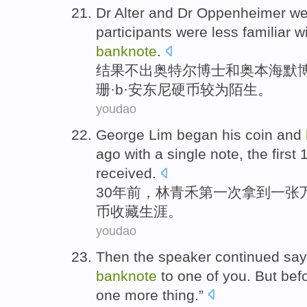
Dr
Alter
and
Dr
Oppenheimer
we
participants
were
less
familiar
wi
banknote
.
结果
不
出奥特尔
博士
和
奥本海
默
珊·b·安东尼
硬币
较为
陌生
。
youdao
George Lim
began
his
coin
and
ago
with a single note, the
first
1
received.
30
年前
，林青禾
第一次
拿到一张
币
收藏
生涯。
youdao
Then the speaker continued
say
banknote
to
one
of
you
.
But
bef
one
more thing.”