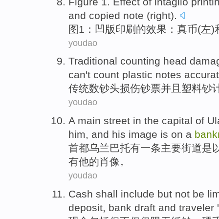
Figure
1
.
Effect
of
intaglio
printi
and
copied
note (
right
).
图
1
：
凹版
印刷
的
效果
：
真
币
(
左
)
youdao
Traditional
counting
head
dama
can't
count
plastic
notes
accurat
传统
数
钞
头
损伤
钞票
并且
塑料
钞
youdao
A
main
street
in the
capital
of
Ul
him, and
his
image
is
on
a
bank
首都
乌兰巴托
有
一条
主要
街道
是
有
他
的
肖像
。
youdao
Cash
shall
include
but
not
be lim
deposit
, bank
draft
and
traveler