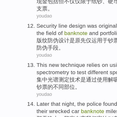
现金
包括
但
不仅
仅限于
纸钞
、
硬
支票
。
youdao
Security line
design
was
original
the field
of
banknote
and
portfol
版纹
防伪
设计
是
原先
仅
运用
于
钞
防伪
手段
。
youdao
This new
technique
relies on
us
spectrometry
to
test
different
sp
集中
光谱
测定
技术
是
通过
使用
解
钞票
的
不同
部位
。
youdao
Later that
night
,
the police
foun
their
wrecked
car
banknote
mile