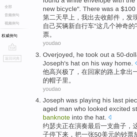
found
a
white
envelope with
the
全部
new
bicycle
".
There was
a $10
音频例句
第二
天早上
，
我
出去
收
邮件
，
发
视频例句
自己
买
辆
新
自行车
”
这
几个神奇
的
票。
权威例句
youdao
O
verjoyed, he took out a 50-dol
go
返回词典
top
Joseph's hat on his way home.
他
高兴极了，在回家的路上拿出一
的帽子里。
youdao
J
oseph was playing his last pie
aged man who looked excited st
banknote
into the hat.
约
瑟夫正在演奏最后一支曲子，
子停下来，把一张50美元的钞票