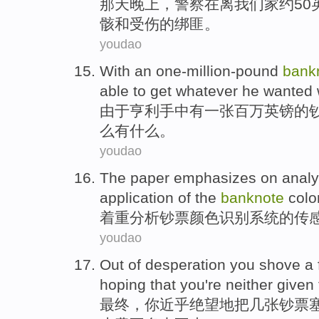
那天
晚上
，
警察
在
离
我们
家
约50
骸
和
受伤
的
绑匪
。
youdao
With
an one
-million-pound
bank
able
to get
whatever
he
wanted 
由于
亨利
手中
有一张百万
英镑
的
么
有什么。
youdao
The paper emphasizes on
analy
application
of the
banknote
colo
着重
分析
钞票
颜色
识别
系统
的
传
youdao
Out of
desperation
you
shove
a
hoping that you're neither given
最终，
你
近乎
绝望
地把
几
张
钞票