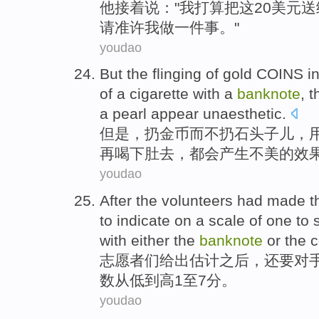
他
接着
说
："
我
打算
把
这
20美元
送
请
准许
我
做
一件事。"
youdao
But
the
flinging
of
gold COINS
i
of a
cigarette
with a
banknote
, 
a
pearl
appear
unaesthetic
.
但是
，
扔
金币
而不
扔
石头
子儿，
再
喝
下肚去，都会产生不美的效
youdao
After
the
volunteers
had made t
to
indicate on a
scale of
one
to 
with either the
banknote
or
the
c
志愿者们
给出
估计
之后
，还要对
数从低
到
高
1
至
7分。
youdao