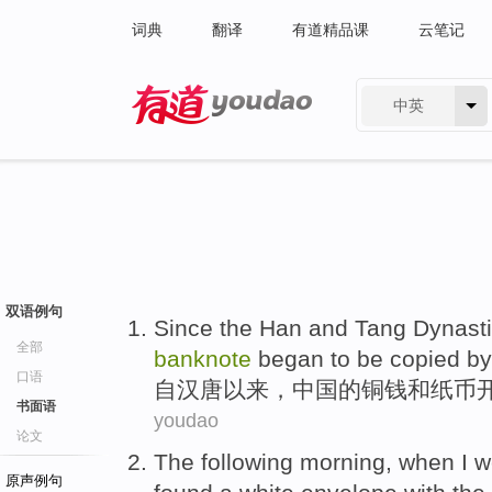
词典
翻译
有道精品课
云笔记
中英
有道 - 网易旗下搜索
双语例句
Since the
Han and Tang Dynast
全部
banknote
began to
be
copied
by
口语
自
汉唐
以来，
中国
的
铜钱
和
纸币
书面语
youdao
论文
The following
morning
, when
I
w
原声例句