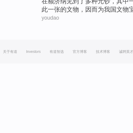
在
额济纳
见到了
多种
元
钞
，
其中
此一张的文物，因而
为
我国
文物
youdao
关于有道
Investors
有道智选
官方博客
技术博客
诚聘英