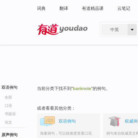
词典
翻译
有道精品课
云笔记
中英
有道 - 网易旗下搜索
双语例句
当前分类下找不到"
banknote
"的例句。
全部
口语
或者看看其他分类：
书面语
双语例句
权威例
论文
海量例句，可以按难度查看口语、
例句来自权威英文
原声例句