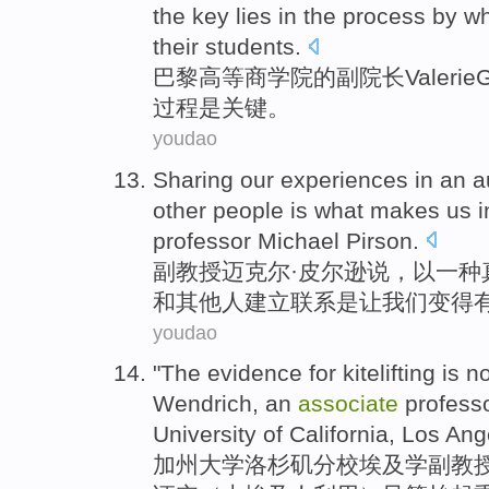
the key
lies
in the
process
by
w
their students.
巴黎
高等商学院
的
副
院长
Valerie
G
过程
是
关键
。
youdao
Sharing
our
experiences
in
an
a
other
people
is
what makes
us
i
professor
Michael
Pirson
.
副教授
迈克尔·
皮尔逊
说
，
以
一种
和
其他人
建立
联系
是
让
我们
变得
youdao
"The
evidence
for kitelifting is 
Wendrich, an
associate
profess
University
of
California
,
Los Ang
加州
大学
洛杉矶分校埃及学
副教