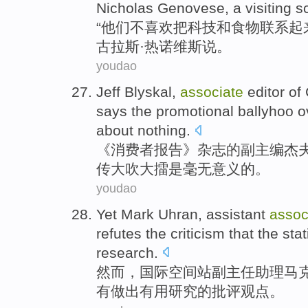
Nicholas Genovese
, a
visiting
s
“
他们
不
喜欢
把
科技
和
食物
联系起
古拉斯
·热诺维斯
说
。
youdao
Jeff
Blyskal
,
associate
editor
of
says
the
promotional
ballyhoo
o
about
nothing
.
《
消费者
报告
》
杂志
的
副
主编
杰
传
大吹大擂
是
毫无
意义的。
youdao
Yet
Mark
Uhran
,
assistant
assoc
refutes
the
criticism
that the sta
research
.
然而
，国际
空间站
副主任
助理
马克
有
做出
有用
研究
的
批评
观点
。