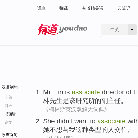
词典
翻译
有道精品课
云笔记
中英
有道 - 网易旗下搜索
双语例句
Mr. Lin
is
associate
director
of
t
全部
林先生
是
该
研究所
的
副
主任
。
口语
《柯林斯英汉双解大词典》
书面语
She
didn't want to
associate
wit
论文
她
不想
与
我
这种类型
的
人交往
。
原声例句