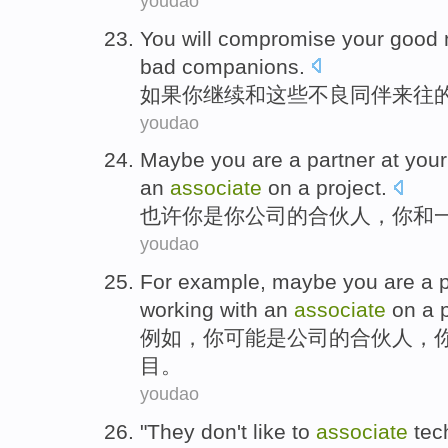
youdao
You
will
compromise
your
good
bad
companions
.
如果
你
继续
和
这些
不良
同伴来往
youdao
Maybe
you
are
a
partner
at
your
an
associate
on a
project
.
也许
你
是
你
公司
的合伙人
，你
和
youdao
For example
,
maybe
you
are
a
working
with
an
associate
on a
例如
，
你
可能
是
公司
的合伙人
，
目
。
youdao
"
They
don't
like
to
associate
tec