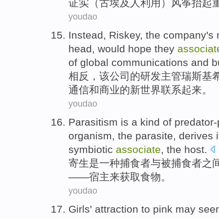
证实（
古
埃及人利用）风筝抬起重
youdao
Instead
, Riskey, the
company
's
head,
would hope
they
associat
of
global
communications
and
b
相反
，该
公司
的
研发
主管瑞斯基
通信
和
商业
的
新世界
联系
起来。
youdao
Parasitism
is
a
kind
of
predator-
organism, the
parasite
,
derives i
symbiotic
associate
,
the host
.
寄生
是
一
种
捕食
者与被捕食者之
——
宿主
来
获取
食物
。
youdao
Girls
' attraction
to
pink
may see