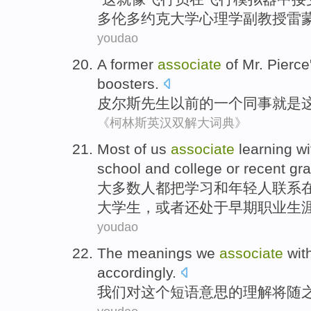
多伦多
约克
大学
心理学
副教授
雷
youdao
A
former
associate
of
Mr.
Pierce
boosters
.
皮尔斯
先生
以前
的
一个
同事
就是
《柯林斯英汉双解大词典》
M
ost of us
associate
learning w
school and college or recent gra
大
多数人都把学习和年轻人联系
大学生，或者还处于早期职业生
youdao
The
meanings
we
associate
wit
accordingly
.
我们
对
这个
短语意思
的
理解
将
随