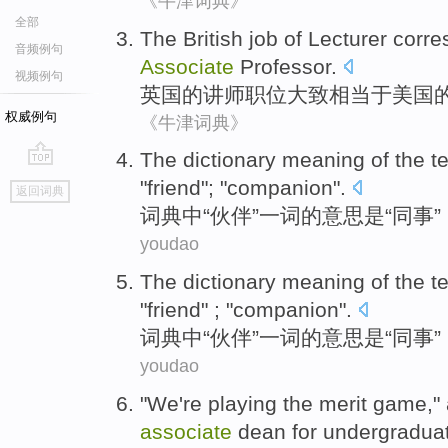
《牛津词典》
全部
The British
job
of
Lecturer
corre
音频例句
Associate
Professor
.
视频例句
英国
的
讲师
职位
大致
相当于
美国
权威例句
《牛津词典》
The
dictionary
meaning
of
the
t
go
"
friend
"; "
companion
".
返回词典
top
词典中
“
伙伴
”一
词
的
意思
是
“
同事
”
youdao
The
dictionary
meaning
of
the
t
"
friend
" ; "
companion
".
词典中
“
伙伴
”一
词
的
意思
是
“
同事
”
youdao
"
We
're
playing
the
merit
game
,"
associate
dean
for
undergradua