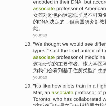
encoded in
their
DNA
,
but
accor
associate
professor of
American
女孩
对粉色
的迷恋
似乎
是
不可
避
的
DNA 决定
的，
但
美国
研究
副教
此。
youdao
"
We
thought
we
would
see
diffe
types
," said
the lead
author
of
t
associate
professor of
medicine
这项
研究
的
主要
作者、该大学
医
为
我们
会
看到
基于
住所
类型
产生
youdao
"
It
's like
how pilots
train
in
a
flig
Mar
, an
associate
professor
of
p
Toronto
, who has
collaborated
w
“
这
就
像
飞行员
在
飞行
模拟器
中接