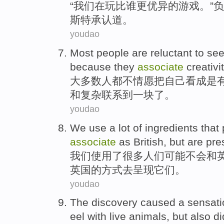
“
我们
在
玩
比谁更
优异
的
游戏
。”
斯特
承认
道。
youdao
Most
people
are
reluctant to
se
because
they
associate
creativi
大多数
人
都
不
情愿
把
自己
看成
是
和
复杂
联系到一块了。
youdao
We
use
a
lot
of
ingredients
that
associate
as
British
,
but
are
pre
我们
使用
了
很多
人们
可能
不会
和
英国的方式去
呈现
它们。
youdao
The
discovery
caused
a
sensati
eel
with
live
animals
,
but
also
di