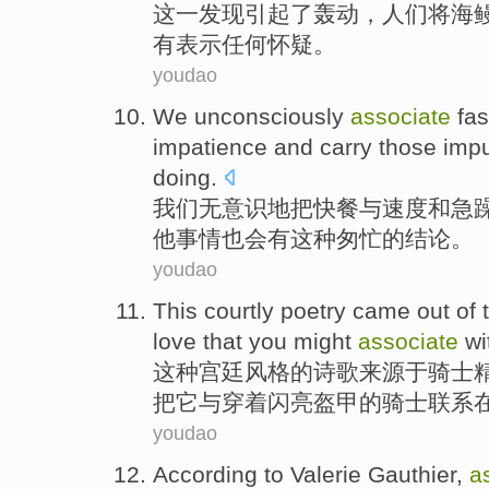
这
一发现
引起
了
轰动
，
人们
将
海
有
表示
任何
怀疑。
youdao
We
unconsciously
associate
fas
impatience
and
carry
those impu
doing.
我们
无意识
地把
快餐
与
速度
和
急
他
事情也会
有
这种匆忙的结论。
youdao
This
courtly
poetry
came out
of
t
love
that
you
might
associate
wi
这种
宫廷
风格
的
诗歌
来源于
骑士
把它
与
穿着
闪亮盔甲的
骑士
联系
youdao
According to
Valerie
Gauthier
,
a