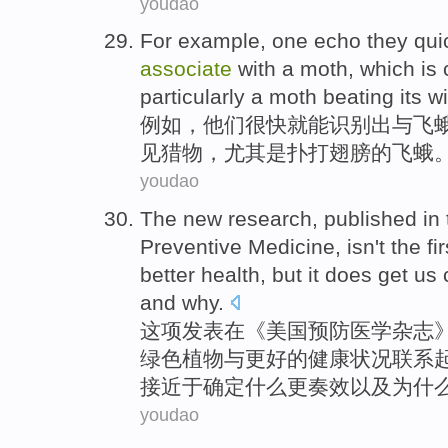
youdao
For example
, one
echo
they
qui
associate
with
a
moth
, which is
particularly
a moth beating its
w
例如
，
他们
很快就
能识别出
与
飞
见
猎物
，
尤其是
扑打
翅膀
的飞蛾
youdao
The
new
research
,
published
in
Preventive
Medicine
,
isn't
the fir
better
health
,
but
it
does
get
us
and
why
.
这项发表
在
《
美国
预防
医学
杂志
绿色植物
与
更好
的
健康状况
联系
接近
于
确定
什么
更
奏效
以及为什
youdao