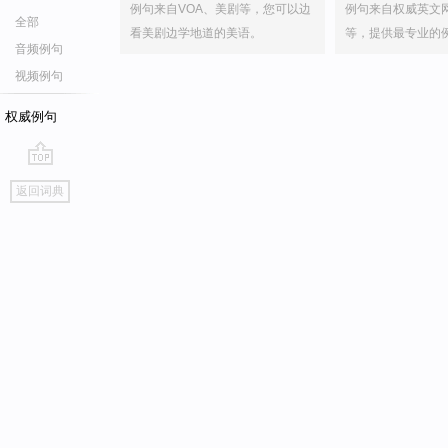
例句来自VOA、美剧等，您可以边
例句来自权威英文
全部
看美剧边学地道的美语。
等，提供最专业的
音频例句
视频例句
权威例句
go
返回词典
top