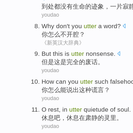
到处
都
没有
生命
的
迹象
，一片
寂
youdao
Why
don't
you
utter
a word
?
你
怎么
不
开腔
？
《新英汉大辞典》
But
this
is
utter
nonsense
.
但是
这
是
完全
的废话。
youdao
How
can
you
utter
such
falseho
你
怎么
能
说出
这种
谎言
？
youdao
O rest
,
in
utter
quietude
of
soul.
休息
吧，休息
在
肃静
的灵里。
youdao