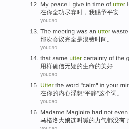
My
peace
I
give
in
time
of
utter
l
在
你全功尽弃
时
，
我
赐予
平安
youdao
The meeting
was
an
utter
waste
那次
会议
完全
是浪费时间。
youdao
that same
utter
certainty
of
the
用
样
确信
无疑
的
生命的
美好
youdao
Utter
the word
"
calm
"
in
your
mi
在
你
的
内心
浮想“
平静
”
这个
词。
youdao
Madame Magloire
had not
even
马格洛
大娘连叫喊
的
力气
都
没有
youdao