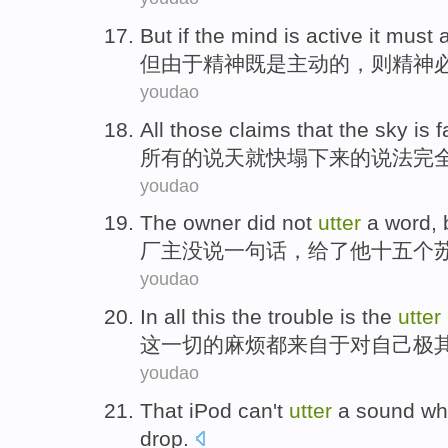
But
if the
mind
is
active
it must
但
由于
精神
既是
主动
的，则精神
youdao
All
those
claims
that the
sky is f
所有
的
说
天
就快塌下来的
说法完
youdao
The
owner
did not
utter
a word
,
厂主
没
说
一句话
，
给
了
他
十五
个
youdao
In
all
this
the
trouble
is
the
utter
这
一切
的
麻烦
都
来自于
对
自己极
youdao
That iPod
can't
utter
a
sound
wh
drop.