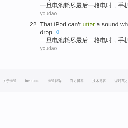
一旦
电池
耗尽
最后
一
格电
时
，手
youdao
That iPod
can't
utter
a
sound
wh
drop.
一旦
电池
耗尽
最后
一
格电
时
，手
youdao
关于有道
Investors
有道智选
官方博客
技术博客
诚聘英