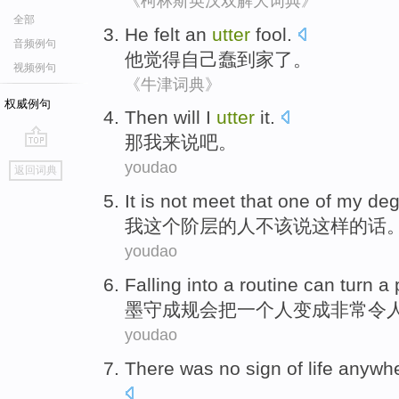
《柯林斯英汉双解大词典》
全部
He
felt
an
utter
fool
.
音频例句
他
觉得
自己
蠢
到家了。
视频例句
《牛津词典》
权威例句
Then
will
I
utter
it.
那
我
来说吧
。
go
youdao
返回词典
top
It is not meet that
one
of
my
deg
我
这个
阶层
的
人
不该
说这样的话
youdao
Falling
into a
routine
can
turn
a
墨守
成规
会
把
一个
人
变成
非常令
youdao
There
was no
sign
of
life
anywh