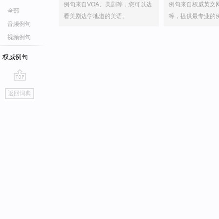
例句来自VOA、美剧等，您可以边
例句来自权威英文
全部
看美剧边学地道的美语。
等，提供最专业的
音频例句
视频例句
权威例句
go
返回词典
top