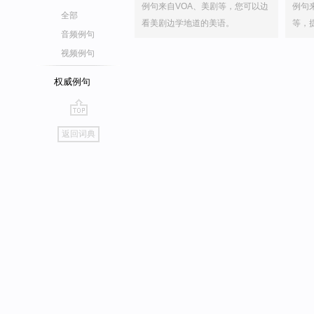
例句来自VOA、美剧等，您可以边
例句
全部
看美剧边学地道的美语。
等，
音频例句
视频例句
权威例句
go
返回词典
top