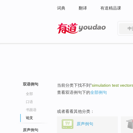
词典
翻译
有道精品课
中
有道 - 网易旗下搜索
双语例句
当前分类下找不到"
simulation test vector
查看双语例句下的
全部例句
全部
口语
书面语
或者看看其他分类：
论文
原声例句
原声例句