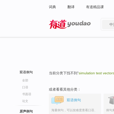
词典
翻译
有道精品课
中
有道 - 网易旗下搜索
双语例句
当前分类下找不到"
simulation test vector
全部
口语
或者看看其他分类：
书面语
双语例句
论文
海量例句，可以按难度查看口语、
例句
原声例句