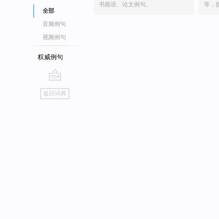
书面语、论文例句。
等，
全部
音频例句
视频例句
权威例句
go
返回词典
top