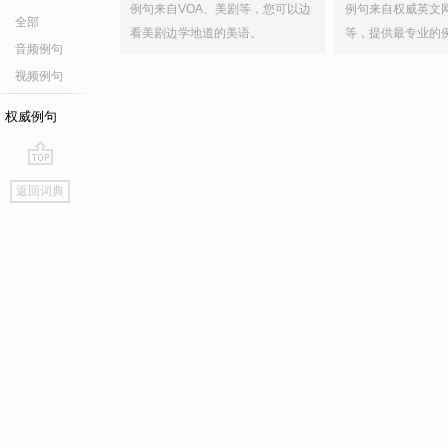
例句来自VOA、美剧等，您可以边
例句来自权威英文
全部
看美剧边学地道的美语。
等，提供最专业的
音频例句
视频例句
权威例句
go
返回词典
top