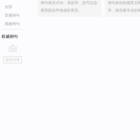
例句来自VOA、美剧等，您可以边
例句来自权威英文
全部
看美剧边学地道的美语。
等，提供最专业的
音频例句
视频例句
权威例句
go
返回词典
top