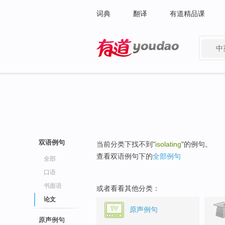
词典
翻译
有道精品课
中
有道 - 网易旗下搜索
双语例句
当前分类下找不到"
isolating
"的例句。
查看双语例句下的
全部例句
全部
口语
书面语
或者看看其他分类：
论文
原声例句
原声例句