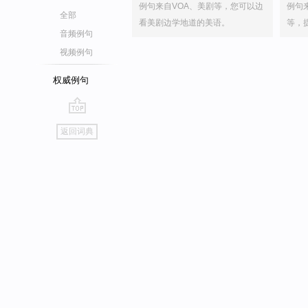
例句来自VOA、美剧等，您可以边
例句
全部
看美剧边学地道的美语。
等，
音频例句
视频例句
权威例句
go
返回词典
top