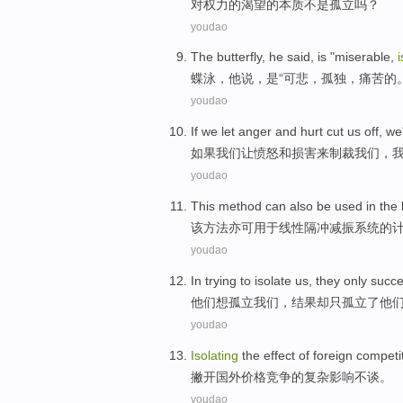
对
权力
的
渴望
的
本质
不是
孤立
吗？
youdao
The butterfly
,
he
said
,
is
"
miserable
,
i
蝶泳
，
他
说
，
是
“
可悲
，
孤独
，
痛苦
的
youdao
If
we
let
anger
and
hurt
cut
us
off, we
如果
我们
让
愤怒
和
损害
来制裁
我们
，
youdao
This
method
can also be
used in
the 
该
方法
亦可
用于
线性
隔
冲减振系统的
youdao
In
trying to
isolate
us
,
they
only
succe
他们
想
孤立
我们
，结果却
只
孤立
了
他
youdao
Isolating
the
effect
of
foreign
competi
撇开
国外
价格
竞争
的
复杂
影响
不
谈。
youdao