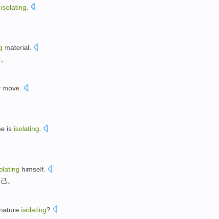
d
isolating
.
g
material
.
料。
y
move
.
se
is
isolating
.
olating
himself
.
自己。
 nature
isolating
?