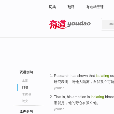
词典
翻译
有道精品课
中
有道 - 网易旗下搜索
双语例句
Research
has shown
that
isolating
ou
全部
研究
表明
，
与
他人
隔离
，
自我
孤立
可
口语
youdao
书面语
That
is
,
his
ambition
is
isolating
himse
论文
那
就是
，
他
的
野心
在
孤立他。
youdao
原声例句