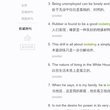
Being unemployed
can
be
lonely
an
全部
处于
无业中往往
是
孤独
的、封闭的。
音频例句
youdao
视频例句
Rubber
is
found
to
be
a
good
isolatin
权威例句
人们
发现
，
橡胶
是
一种
良好
的
绝缘
材
youdao
go
This
drill
is all about
isolating
a
simpl
返回词典
top
本篇
训练
只是
一步
分解
动作
。
youdao
The
nature
of
living
in
the
White
Hou
白宫
生活
本质
上
是
孤立
的
。
youdao
When
he
says
,
it
is
my
family
, he
is
is
当
他
说
，
这
是
我
的
家庭
，他
在
孤立他
youdao
Is not
the
desire
for
power
in
its very