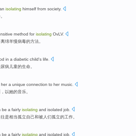
an
isolating
himself from
society
.
会
。
nsitive
method
for
isolating
OvLV
.
分离
绵羊
慢病毒
的
方法
。
od in
a
diabetic
child's
life
.
糖尿病
儿童
的
生命
。
her
a
unique
connection
to
her
music
.
面
，
以
她的音乐。
n
be
a fairly
isolating
and
isolated
job
.
往往
是
相当
孤立
自己
和
被人们孤立的工作。
n
be
a fairly
isolating
and
isolated
job
.