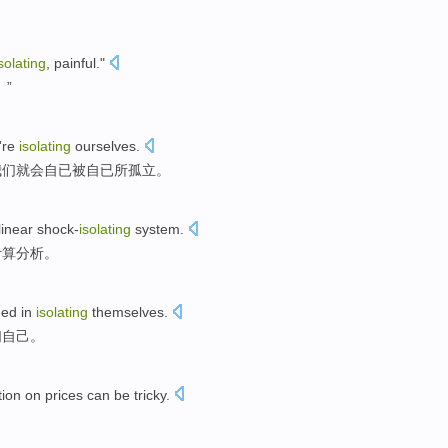
solating
,
painful
."
。”
're
isolating
ourselves.
我们
就会
自已被自已所
孤立
。
linear
shock-
isolating
system
.
计算
分析。
ed in
isolating
themselves
.
们自己
。
tion
on
prices
can be tricky
.