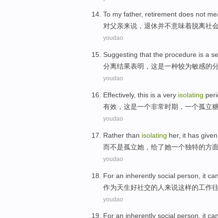
To
my father
,
retirement
does not
me
对
父亲
来说，
退休
并不
意味着
脱离
社
youdao
Suggesting that
the
procedure
is
a
se
分离
结果
表明
，
这
是
一种
较为敏感
的
youdao
Effectively
,
this
is
a
very
isolating
peri
有效
，
这
是
一
个
非常
时期
，一个
孤立
youdao
Rather
than
isolating
her
,
it has given
而
不是
孤立
她
，给
了
她
一个
独特的
方
youdao
For
an inherently
social
person
,
it
ca
作为
天生
好
社交
的
人
来说
这样
的
工作
youdao
For
an inherently
social
person
,
it
ca