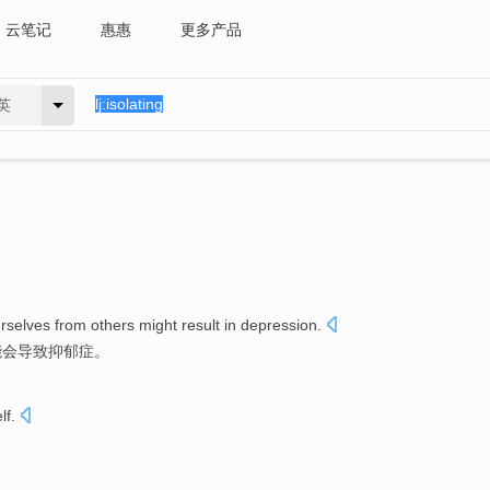
云笔记
惠惠
更多产品
英
rselves
from
others
might
result in
depression
.
能会
导致
抑郁症
。
lf
.