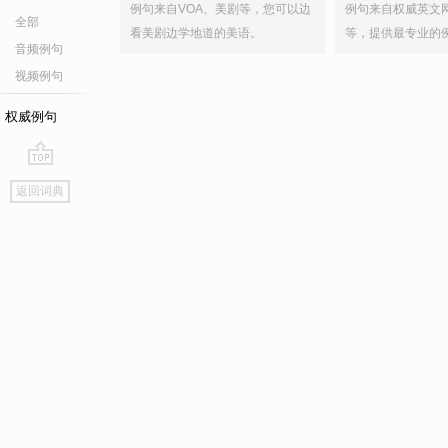
例句来自VOA、美剧等，您可以边
例句来自权威英文
全部
看美剧边学地道的美语。
等，提供最专业的
音频例句
视频例句
权威例句
go
返回词典
top