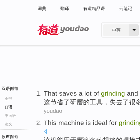
词典
翻译
有道精品课
云笔记
中英
有道 - 网易旗下搜索
双语例句
That
saves
a
lot
of
grinding
and
全部
这
节省
了
研磨
的
工具
，
失去了
很
口语
youdao
书面语
This machine is ideal
for
grindin
论文
原声例句