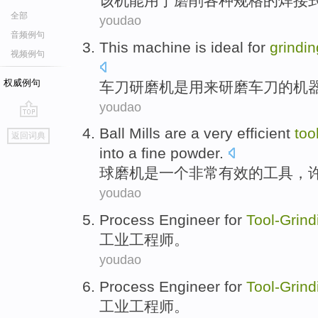
该机
能
用于
磨削
各种
规格
的
焊接
全部
youdao
音频例句
This
machine
is
ideal for
grindin
视频例句
权威例句
车刀
研磨
机
是
用来
研磨
车刀
的
机
youdao
go
Ball Mills
are
a
very
efficient
too
返回词典
top
into a
fine
powder
.
球磨机
是
一个
非常
有效
的
工具
，
youdao
Process
Engineer for
Tool-
Grind
工业
工程师
。
youdao
Process
Engineer for
Tool-
Grind
工业
工程师
。