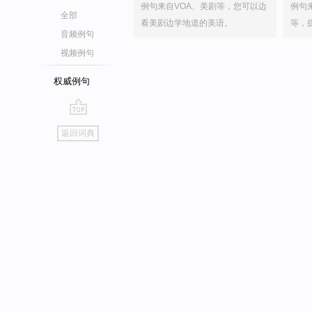
例句来自VOA、美剧等，您可以边
例句
全部
看美剧边学地道的美语。
等，
音频例句
视频例句
权威例句
go
返回词典
top