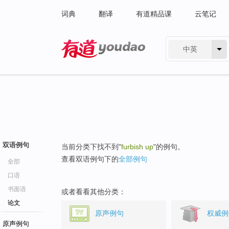
词典
翻译
有道精品课
云笔记
中英
有道 - 网易旗下搜索
双语例句
当前分类下找不到"
furbish up
"的例句。
查看双语例句下的
全部例句
全部
口语
书面语
或者看看其他分类：
论文
原声例句
权威例
原声例句