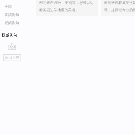
例句来自VOA、美剧等，您可以边
例句来自权威英文
全部
看美剧边学地道的美语。
等，提供最专业的
音频例句
视频例句
权威例句
go
返回词典
top