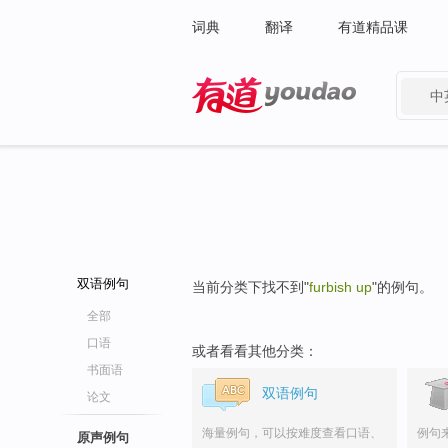
词典
翻译
有道精品课
中
有道 - 网易旗下搜索
双语例句
当前分类下找不到"
furbish up
"的例句。
全部
口语
或者看看其他分类：
书面语
双语例句
论文
海量例句，可以按难度查看口语、
例句
原声例句