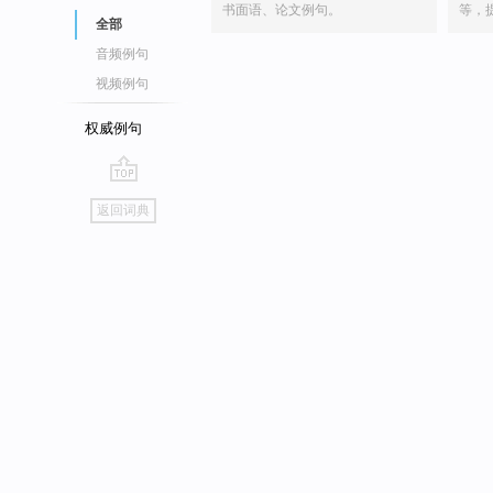
书面语、论文例句。
等，
全部
音频例句
视频例句
权威例句
go
返回词典
top