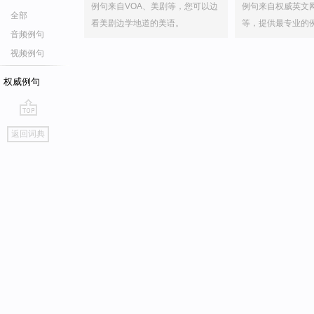
例句来自VOA、美剧等，您可以边
例句来自权威英文
全部
看美剧边学地道的美语。
等，提供最专业的
音频例句
视频例句
权威例句
go
返回词典
top