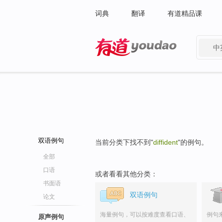
词典
翻译
有道精品课
中
有道 - 网易旗下搜索
双语例句
当前分类下找不到"
diffident
"的例句。
全部
口语
或者看看其他分类：
书面语
双语例句
论文
海量例句，可以按难度查看口语、
例句
原声例句