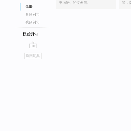
书面语、论文例句。
等，
全部
音频例句
视频例句
权威例句
go
返回词典
top