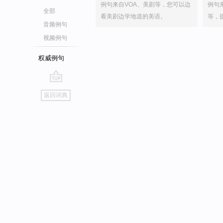
例句来自VOA、美剧等，您可以边
例句
全部
看美剧边学地道的美语。
等，
音频例句
视频例句
权威例句
go
返回词典
top