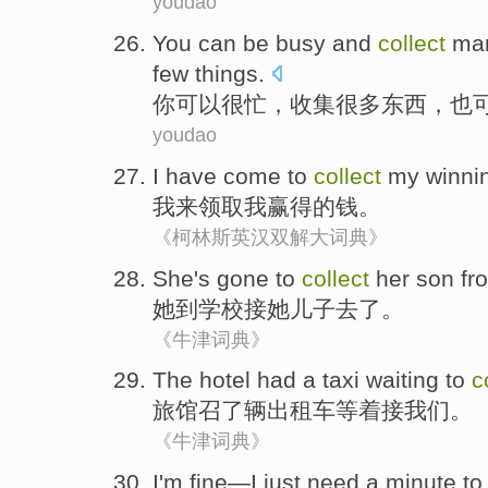
youdao
You
can
be busy
and
collect
ma
few
things
.
你
可以
很
忙，
收集
很多
东西
，
也
youdao
I
have come
to
collect
my
winni
我
来
领取
我
赢得
的钱。
《柯林斯英汉双解大词典》
She
's
gone
to
collect
her
son
fr
她
到
学校
接
她
儿子
去了
。
《牛津词典》
The hotel
had a
taxi
waiting
to
c
旅馆
召
了
辆
出租车
等
着
接
我们。
《牛津词典》
I
'm fine—I
just
need
a
minute
t