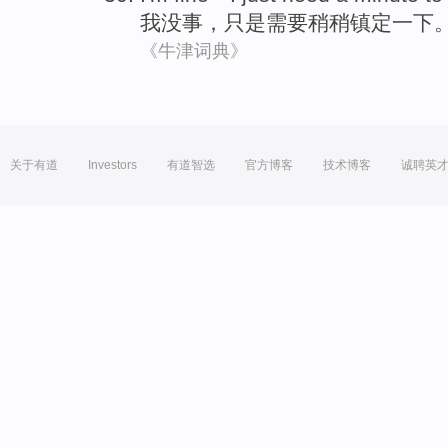
我
没事
，
只是
需要
稍稍
镇定
一下
《牛津词典》
关于有道
Investors
有道智选
官方博客
技术博客
诚聘英