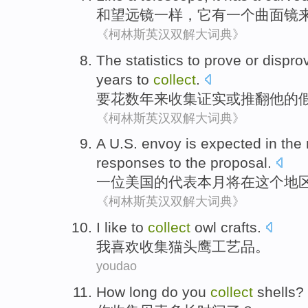
和
望远镜一样，
它
有
一个
曲面
镜
《柯林斯英汉双解大词典》
The
statistics
to
prove
or
dispro
years
to
collect
.
要
花
数年来
收集
证实
或
推翻
他
的
《柯林斯英汉双解大词典》
A
U.S.
envoy
is
expected
in
the
responses
to
the
proposal
.
一位
美国
的
代表本月
将
在
这个
地
《柯林斯英汉双解大词典》
I
like
to
collect
owl
crafts
.
我
喜欢
收集
猫头鹰
工艺品
。
youdao
How long do
you
collect
shells
?