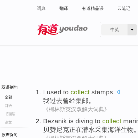
词典
翻译
有道精品课
云笔记
中英
有道 - 网易旗下搜索
双语例句
I
used
to
collect
stamps
.
全部
我
过去
曾经集邮。
口语
《柯林斯英汉双解大词典》
书面语
Bezanik
is
diving
to
collect
mari
论文
贝赞尼克
正在
潜水
采集
海洋
生物
原声例句