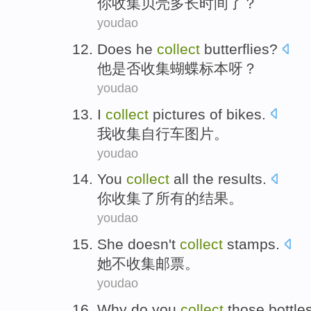
你
收集
贝壳
多长
时间了？
youdao
Does
he
collect
butterflies
?
他
是否
收集
蝴蝶标本
呀？
youdao
I
collect
pictures
of
bikes
.
我
收集
自行车
图片
。
youdao
You
collect
all
the results
.
你
收集了
所有
的
结果
。
youdao
She
doesn't
collect
stamps
.
她
不
收集
邮票
。
youdao
Why do
you
collect
those
bottle