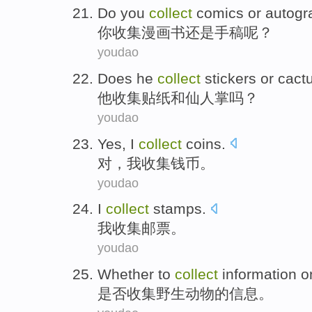
Do you
collect
comics
or
autogr
你
收集
漫画书
还是
手稿
呢？
youdao
Does
he
collect
stickers
or
cact
他
收集
贴纸
和
仙人掌
吗？
youdao
Yes
,
I
collect
coins
.
对
，
我
收集
钱币
。
youdao
I
collect
stamps
.
我
收集
邮票
。
youdao
Whether
to
collect
information
o
是否
收集
野生动物
的
信息
。