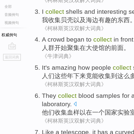
《柯林斯英汉双解大词典》
全部
I
collect
shells
and
interesting
s
音频例句
我
收集
贝壳
以及
海边
有趣的
东西
视频例句
《柯林斯英汉双解大词典》
权威例句
A crowd
began to
collect
in
front
人群
开始
聚集
在
大使馆
的
前面
。
go
《牛津词典》
返回词典
top
It's amazing
how
people
collect
人们
这些年下来竟能
收集
到
这么
《柯林斯英汉双解大词典》
They
collect
blood samples
for
laboratory
.
他们
收集
血样
以
在
一个
国家
实验
《柯林斯英汉双解大词典》
Like
a
telescope,
it
has
a
curve