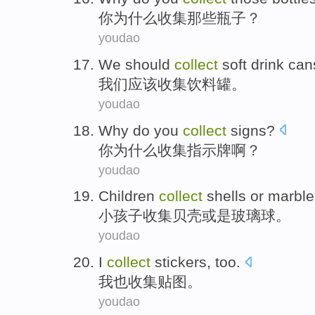
你
为什么
收集
那些
瓶子
？
youdao
We
should
collect
soft drink can
我们
应该
收集
饮料罐
。
youdao
Why do
you
collect
signs
?
你
为什么
收集
指示牌
啊？
youdao
Children
collect
shells
or
marble
小孩子
收集
贝壳
或是
玻璃球
。
youdao
I
collect
stickers
,
too
.
我
也
收集
贴图
。
youdao